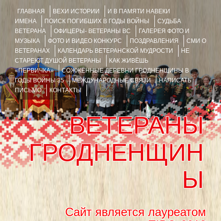
ГЛАВНАЯ
ВЕХИ ИСТОРИИ
И В ПАМЯТИ НАВЕКИ
ИМЕНА
ПОИСК ПОГИБШИХ В ГОДЫ ВОЙНЫ
СУДЬБА
ВЕТЕРАНА
ОФИЦЕРЫ- ВЕТЕРАНЫ ВС
ГАЛЕРЕЯ ФОТО И
МУЗЫКА
ФОТО И ВИДЕО КОНКУРС
ПОЗДРАВЛЕНИЯ
СМИ О
ВЕТЕРАНАХ
КАЛЕНДАРЬ ВЕТЕРАНСКОЙ МУДРОСТИ
НЕ
СТАРЕЮТ ДУШОЙ ВЕТЕРАНЫ
КАК ЖИВЁШЬ
«ПЕРВИЧКА»
СОЖЖЁННЫЕ ДЕРЕВНИ ГРОДНЕНЩИНЫ В
ГОДЫ ВОЙНЫ 35
МЕЖДУНАРОДНЫЕ СВЯЗИ
НАПИСАТЬ
ПИСЬМО
КОНТАКТЫ
ВЕТЕРАНЫ
ГРОДНЕНЩИН
Ы
Сайт является лауреатом