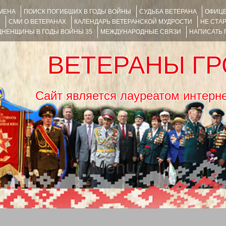
ИМЕНА
ПОИСК ПОГИБШИХ В ГОДЫ ВОЙНЫ
СУДЬБА ВЕТЕРАНА
ОФИЦЕ
Я
СМИ О ВЕТЕРАНАХ
КАЛЕНДАРЬ ВЕТЕРАНСКОЙ МУДРОСТИ
НЕ СТА
НЕНЩИНЫ В ГОДЫ ВОЙНЫ 35
МЕЖДУНАРОДНЫЕ СВЯЗИ
НАПИСАТЬ
ВЕТЕРАНЫ Г
Сайт является лауреатом ин
Menu
SKIP TO CONTENT