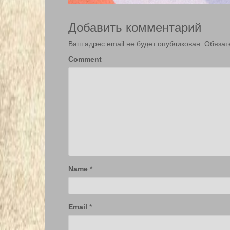
Добавить комментарий
Ваш адрес email не будет опубликован.
Обязат
Comment
Name
*
Email
*