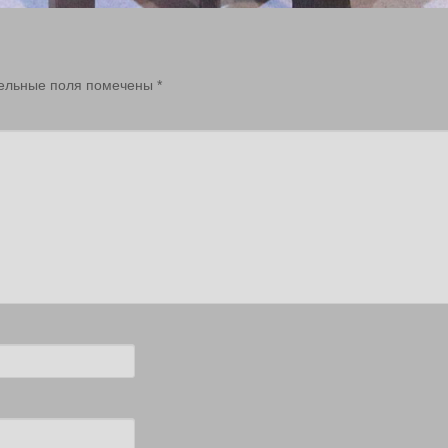
ельные поля помечены
*