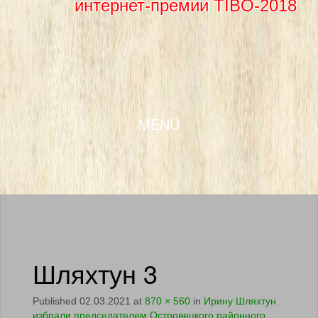
интернет-премии TIBO-2018
SKIP TO CONTENT
MENU
Шляхтун 3
Published
02.03.2021
at
870 × 560
in
Ирину Шляхтун
избрали председателем Островецкого районного