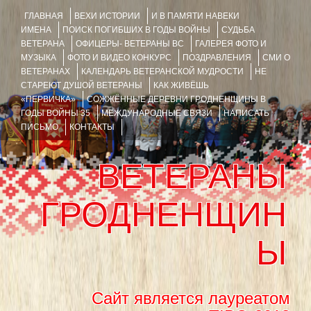
ГЛАВНАЯ
ВЕХИ ИСТОРИИ
И В ПАМЯТИ НАВЕКИ
ИМЕНА
ПОИСК ПОГИБШИХ В ГОДЫ ВОЙНЫ
СУДЬБА
ВЕТЕРАНА
ОФИЦЕРЫ- ВЕТЕРАНЫ ВС
ГАЛЕРЕЯ ФОТО И
МУЗЫКА
ФОТО И ВИДЕО КОНКУРС
ПОЗДРАВЛЕНИЯ
СМИ О
ВЕТЕРАНАХ
КАЛЕНДАРЬ ВЕТЕРАНСКОЙ МУДРОСТИ
НЕ
СТАРЕЮТ ДУШОЙ ВЕТЕРАНЫ
КАК ЖИВЁШЬ
«ПЕРВИЧКА»
СОЖЖЁННЫЕ ДЕРЕВНИ ГРОДНЕНЩИНЫ В
ГОДЫ ВОЙНЫ 35
МЕЖДУНАРОДНЫЕ СВЯЗИ
НАПИСАТЬ
ПИСЬМО
КОНТАКТЫ
ВЕТЕРАНЫ
ГРОДНЕНЩИН
Ы
Сайт является лауреатом