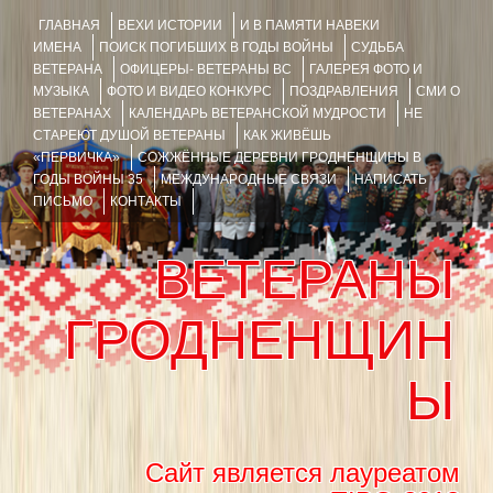
ГЛАВНАЯ
ВЕХИ ИСТОРИИ
И В ПАМЯТИ НАВЕКИ
ИМЕНА
ПОИСК ПОГИБШИХ В ГОДЫ ВОЙНЫ
СУДЬБА
ВЕТЕРАНА
ОФИЦЕРЫ- ВЕТЕРАНЫ ВС
ГАЛЕРЕЯ ФОТО И
МУЗЫКА
ФОТО И ВИДЕО КОНКУРС
ПОЗДРАВЛЕНИЯ
СМИ О
ВЕТЕРАНАХ
КАЛЕНДАРЬ ВЕТЕРАНСКОЙ МУДРОСТИ
НЕ
СТАРЕЮТ ДУШОЙ ВЕТЕРАНЫ
КАК ЖИВЁШЬ
«ПЕРВИЧКА»
СОЖЖЁННЫЕ ДЕРЕВНИ ГРОДНЕНЩИНЫ В
ГОДЫ ВОЙНЫ 35
МЕЖДУНАРОДНЫЕ СВЯЗИ
НАПИСАТЬ
ПИСЬМО
КОНТАКТЫ
ВЕТЕРАНЫ
ГРОДНЕНЩИН
Ы
Сайт является лауреатом