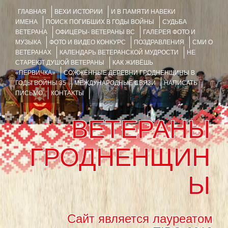
ГЛАВНАЯ
ВЕХИ ИСТОРИИ
И В ПАМЯТИ НАВЕКИ
ИМЕНА
ПОИСК ПОГИБШИХ В ГОДЫ ВОЙНЫ
СУДЬБА
ВЕТЕРАНА
ОФИЦЕРЫ- ВЕТЕРАНЫ ВС
ГАЛЕРЕЯ ФОТО И
МУЗЫКА
ФОТО И ВИДЕО КОНКУРС
ПОЗДРАВЛЕНИЯ
СМИ О
ВЕТЕРАНАХ
КАЛЕНДАРЬ ВЕТЕРАНСКОЙ МУДРОСТИ
НЕ
СТАРЕЮТ ДУШОЙ ВЕТЕРАНЫ
КАК ЖИВЁШЬ
«ПЕРВИЧКА»
СОЖЖЁННЫЕ ДЕРЕВНИ ГРОДНЕНЩИНЫ В
ГОДЫ ВОЙНЫ 35
МЕЖДУНАРОДНЫЕ СВЯЗИ
НАПИСАТЬ
ПИСЬМО
КОНТАКТЫ
ВЕТЕРАНЫ
ГРОДНЕНЩИН
Ы
Сайт является лауреатом