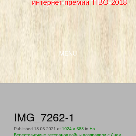
интернет-премии TIBO-2018
SKIP TO CONTENT
MENU
IMG_7262-1
Published
13.05.2021
at
1024 × 683
in
На
Берестовитчине ветеранов войны поздравили с Днем