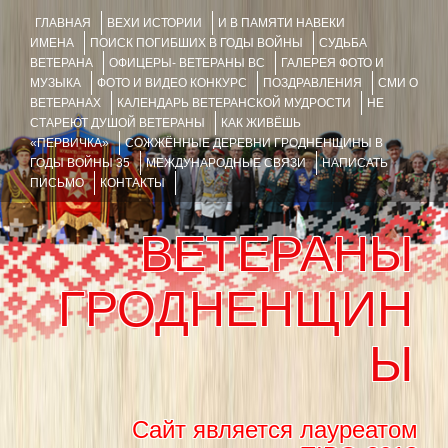
ГЛАВНАЯ
ВЕХИ ИСТОРИИ
И В ПАМЯТИ НАВЕКИ
ИМЕНА
ПОИСК ПОГИБШИХ В ГОДЫ ВОЙНЫ
СУДЬБА
ВЕТЕРАНА
ОФИЦЕРЫ- ВЕТЕРАНЫ ВС
ГАЛЕРЕЯ ФОТО И
МУЗЫКА
ФОТО И ВИДЕО КОНКУРС
ПОЗДРАВЛЕНИЯ
СМИ О
ВЕТЕРАНАХ
КАЛЕНДАРЬ ВЕТЕРАНСКОЙ МУДРОСТИ
НЕ
СТАРЕЮТ ДУШОЙ ВЕТЕРАНЫ
КАК ЖИВЁШЬ
«ПЕРВИЧКА»
СОЖЖЁННЫЕ ДЕРЕВНИ ГРОДНЕНЩИНЫ В
ГОДЫ ВОЙНЫ 35
МЕЖДУНАРОДНЫЕ СВЯЗИ
НАПИСАТЬ
ПИСЬМО
КОНТАКТЫ
ВЕТЕРАНЫ
ГРОДНЕНЩИН
Ы
Сайт является лауреатом