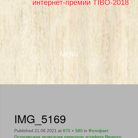
интернет-премии TIBO-2018
SKIP TO CONTENT
MENU
IMG_5169
Published
21.06.2021
at
870 × 580
in
Фотофакт.
Островецкая делегация передала эстафету Вечного