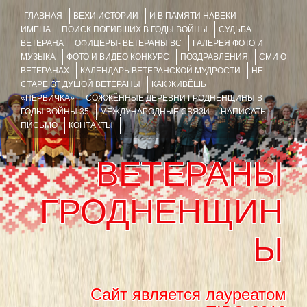
ГЛАВНАЯ
ВЕХИ ИСТОРИИ
И В ПАМЯТИ НАВЕКИ
ИМЕНА
ПОИСК ПОГИБШИХ В ГОДЫ ВОЙНЫ
СУДЬБА
ВЕТЕРАНА
ОФИЦЕРЫ- ВЕТЕРАНЫ ВС
ГАЛЕРЕЯ ФОТО И
МУЗЫКА
ФОТО И ВИДЕО КОНКУРС
ПОЗДРАВЛЕНИЯ
СМИ О
ВЕТЕРАНАХ
КАЛЕНДАРЬ ВЕТЕРАНСКОЙ МУДРОСТИ
НЕ
СТАРЕЮТ ДУШОЙ ВЕТЕРАНЫ
КАК ЖИВЁШЬ
«ПЕРВИЧКА»
СОЖЖЁННЫЕ ДЕРЕВНИ ГРОДНЕНЩИНЫ В
ГОДЫ ВОЙНЫ 35
МЕЖДУНАРОДНЫЕ СВЯЗИ
НАПИСАТЬ
ПИСЬМО
КОНТАКТЫ
ВЕТЕРАНЫ
ГРОДНЕНЩИН
Ы
Сайт является лауреатом