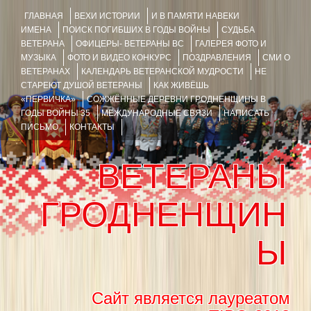
ГЛАВНАЯ
ВЕХИ ИСТОРИИ
И В ПАМЯТИ НАВЕКИ
ИМЕНА
ПОИСК ПОГИБШИХ В ГОДЫ ВОЙНЫ
СУДЬБА
ВЕТЕРАНА
ОФИЦЕРЫ- ВЕТЕРАНЫ ВС
ГАЛЕРЕЯ ФОТО И
МУЗЫКА
ФОТО И ВИДЕО КОНКУРС
ПОЗДРАВЛЕНИЯ
СМИ О
ВЕТЕРАНАХ
КАЛЕНДАРЬ ВЕТЕРАНСКОЙ МУДРОСТИ
НЕ
СТАРЕЮТ ДУШОЙ ВЕТЕРАНЫ
КАК ЖИВЁШЬ
«ПЕРВИЧКА»
СОЖЖЁННЫЕ ДЕРЕВНИ ГРОДНЕНЩИНЫ В
ГОДЫ ВОЙНЫ 35
МЕЖДУНАРОДНЫЕ СВЯЗИ
НАПИСАТЬ
ПИСЬМО
КОНТАКТЫ
ВЕТЕРАНЫ
ГРОДНЕНЩИН
Ы
Сайт является лауреатом