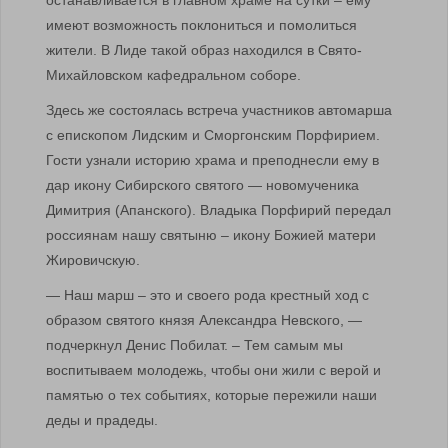
останавливается в главном храме на сутки – ему
имеют возможность поклониться и помолиться
жители. В Лиде такой образ находился в Свято-
Михайловском кафедральном соборе.
Здесь же состоялась встреча участников автомарша
с епископом Лидским и Сморгонским Порфирием.
Гости узнали историю храма и преподнесли ему в
дар икону Сибирского святого — новомученика
Димитрия (Апанского). Владыка Порфирий передал
россиянам нашу святыню – икону Божией матери
Жировичскую.
— Наш марш – это и своего рода крестный ход с
образом святого князя Александра Невского, —
подчеркнул Денис Побилат. – Тем самым мы
воспитываем молодежь, чтобы они жили с верой и
памятью о тех событиях, которые пережили наши
деды и прадеды.