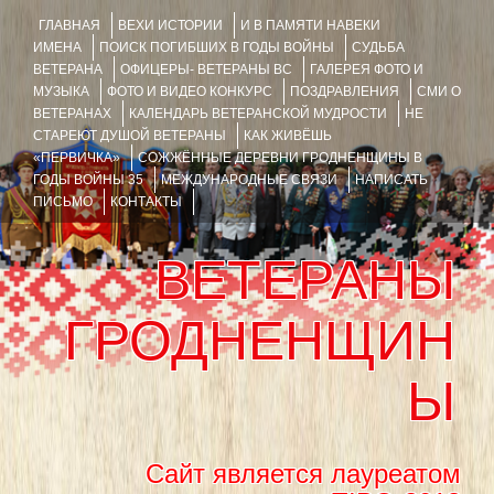
ГЛАВНАЯ
ВЕХИ ИСТОРИИ
И В ПАМЯТИ НАВЕКИ
ИМЕНА
ПОИСК ПОГИБШИХ В ГОДЫ ВОЙНЫ
СУДЬБА
ВЕТЕРАНА
ОФИЦЕРЫ- ВЕТЕРАНЫ ВС
ГАЛЕРЕЯ ФОТО И
МУЗЫКА
ФОТО И ВИДЕО КОНКУРС
ПОЗДРАВЛЕНИЯ
СМИ О
ВЕТЕРАНАХ
КАЛЕНДАРЬ ВЕТЕРАНСКОЙ МУДРОСТИ
НЕ
СТАРЕЮТ ДУШОЙ ВЕТЕРАНЫ
КАК ЖИВЁШЬ
«ПЕРВИЧКА»
СОЖЖЁННЫЕ ДЕРЕВНИ ГРОДНЕНЩИНЫ В
ГОДЫ ВОЙНЫ 35
МЕЖДУНАРОДНЫЕ СВЯЗИ
НАПИСАТЬ
ПИСЬМО
КОНТАКТЫ
ВЕТЕРАНЫ
ГРОДНЕНЩИН
Ы
Сайт является лауреатом