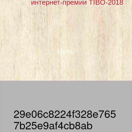
интернет-премии TIBO-2018
SKIP TO CONTENT
MENU
29e06c8224f328e765
7b25e9af4cb8ab