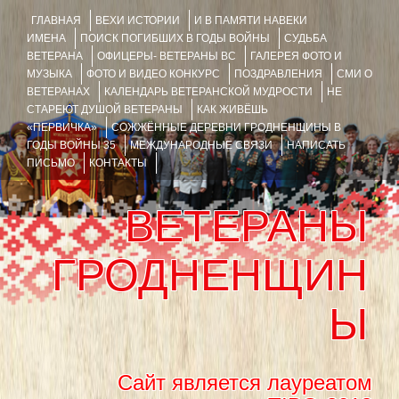
ГЛАВНАЯ
ВЕХИ ИСТОРИИ
И В ПАМЯТИ НАВЕКИ
ИМЕНА
ПОИСК ПОГИБШИХ В ГОДЫ ВОЙНЫ
СУДЬБА
ВЕТЕРАНА
ОФИЦЕРЫ- ВЕТЕРАНЫ ВС
ГАЛЕРЕЯ ФОТО И
МУЗЫКА
ФОТО И ВИДЕО КОНКУРС
ПОЗДРАВЛЕНИЯ
СМИ О
ВЕТЕРАНАХ
КАЛЕНДАРЬ ВЕТЕРАНСКОЙ МУДРОСТИ
НЕ
СТАРЕЮТ ДУШОЙ ВЕТЕРАНЫ
КАК ЖИВЁШЬ
«ПЕРВИЧКА»
СОЖЖЁННЫЕ ДЕРЕВНИ ГРОДНЕНЩИНЫ В
ГОДЫ ВОЙНЫ 35
МЕЖДУНАРОДНЫЕ СВЯЗИ
НАПИСАТЬ
ПИСЬМО
КОНТАКТЫ
ВЕТЕРАНЫ
ГРОДНЕНЩИН
Ы
Сайт является лауреатом