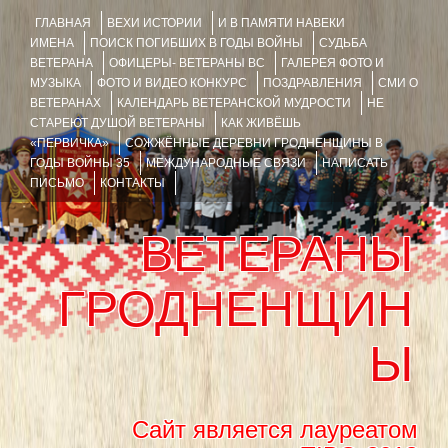
ГЛАВНАЯ
ВЕХИ ИСТОРИИ
И В ПАМЯТИ НАВЕКИ
ИМЕНА
ПОИСК ПОГИБШИХ В ГОДЫ ВОЙНЫ
СУДЬБА
ВЕТЕРАНА
ОФИЦЕРЫ- ВЕТЕРАНЫ ВС
ГАЛЕРЕЯ ФОТО И
МУЗЫКА
ФОТО И ВИДЕО КОНКУРС
ПОЗДРАВЛЕНИЯ
СМИ О
ВЕТЕРАНАХ
КАЛЕНДАРЬ ВЕТЕРАНСКОЙ МУДРОСТИ
НЕ
СТАРЕЮТ ДУШОЙ ВЕТЕРАНЫ
КАК ЖИВЁШЬ
«ПЕРВИЧКА»
СОЖЖЁННЫЕ ДЕРЕВНИ ГРОДНЕНЩИНЫ В
ГОДЫ ВОЙНЫ 35
МЕЖДУНАРОДНЫЕ СВЯЗИ
НАПИСАТЬ
ПИСЬМО
КОНТАКТЫ
ВЕТЕРАНЫ
ГРОДНЕНЩИН
Ы
Сайт является лауреатом