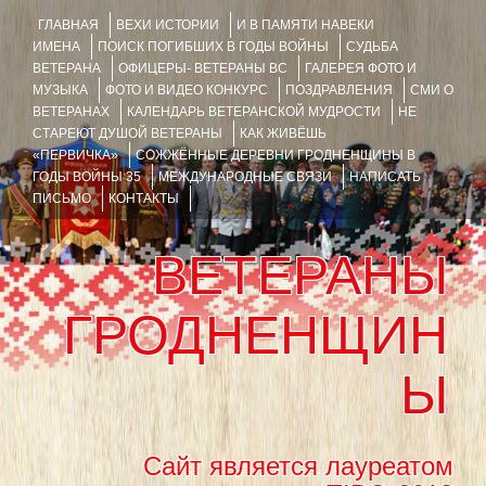
ГЛАВНАЯ
ВЕХИ ИСТОРИИ
И В ПАМЯТИ НАВЕКИ
ИМЕНА
ПОИСК ПОГИБШИХ В ГОДЫ ВОЙНЫ
СУДЬБА
ВЕТЕРАНА
ОФИЦЕРЫ- ВЕТЕРАНЫ ВС
ГАЛЕРЕЯ ФОТО И
МУЗЫКА
ФОТО И ВИДЕО КОНКУРС
ПОЗДРАВЛЕНИЯ
СМИ О
ВЕТЕРАНАХ
КАЛЕНДАРЬ ВЕТЕРАНСКОЙ МУДРОСТИ
НЕ
СТАРЕЮТ ДУШОЙ ВЕТЕРАНЫ
КАК ЖИВЁШЬ
«ПЕРВИЧКА»
СОЖЖЁННЫЕ ДЕРЕВНИ ГРОДНЕНЩИНЫ В
ГОДЫ ВОЙНЫ 35
МЕЖДУНАРОДНЫЕ СВЯЗИ
НАПИСАТЬ
ПИСЬМО
КОНТАКТЫ
ВЕТЕРАНЫ
ГРОДНЕНЩИН
Ы
Сайт является лауреатом