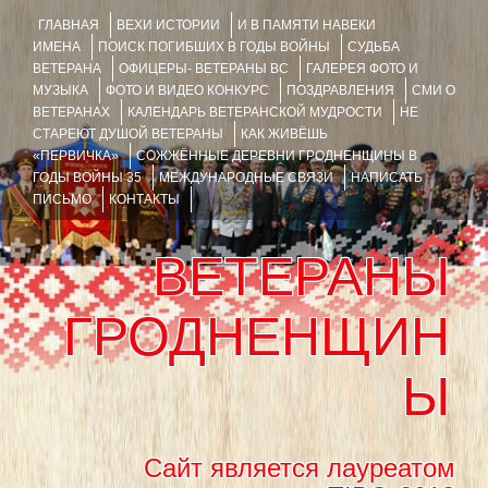
ГЛАВНАЯ
ВЕХИ ИСТОРИИ
И В ПАМЯТИ НАВЕКИ
ИМЕНА
ПОИСК ПОГИБШИХ В ГОДЫ ВОЙНЫ
СУДЬБА
ВЕТЕРАНА
ОФИЦЕРЫ- ВЕТЕРАНЫ ВС
ГАЛЕРЕЯ ФОТО И
МУЗЫКА
ФОТО И ВИДЕО КОНКУРС
ПОЗДРАВЛЕНИЯ
СМИ О
ВЕТЕРАНАХ
КАЛЕНДАРЬ ВЕТЕРАНСКОЙ МУДРОСТИ
НЕ
СТАРЕЮТ ДУШОЙ ВЕТЕРАНЫ
КАК ЖИВЁШЬ
«ПЕРВИЧКА»
СОЖЖЁННЫЕ ДЕРЕВНИ ГРОДНЕНЩИНЫ В
ГОДЫ ВОЙНЫ 35
МЕЖДУНАРОДНЫЕ СВЯЗИ
НАПИСАТЬ
ПИСЬМО
КОНТАКТЫ
ВЕТЕРАНЫ
ГРОДНЕНЩИН
Ы
Сайт является лауреатом