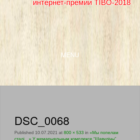
интернет-премии TIBO-2018
SKIP TO CONTENT
MENU
DSC_0068
Published
10.07.2021
at
800 × 533
in
«Мы попелам
сталі…» У мемарыяльным комплексе “Шавулічы”