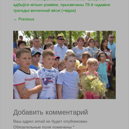
адбыўся мітынг-рэквіем, прысвечаны 78-й гадавіне
трагедыі вогненнай вёскі (+вiдэа)
←
Previous
Добавить комментарий
Ваш адрес email не будет опубликован.
Обязательные поля помечены
*