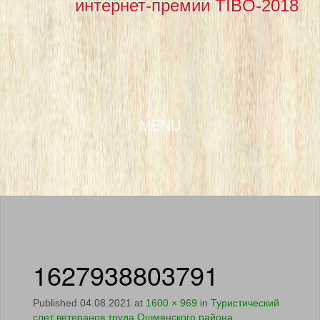
интернет-премии TIBO-2018
SKIP TO CONTENT
MENU
1627938803791
Published
04.08.2021
at
1600 × 969
in
Туристический
слет ветеранов труда Ошмянского района