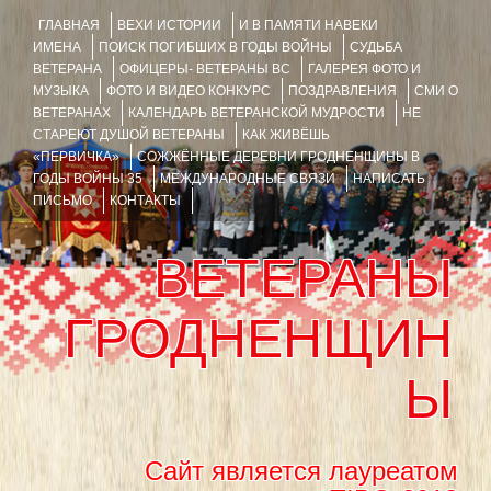
ГЛАВНАЯ
ВЕХИ ИСТОРИИ
И В ПАМЯТИ НАВЕКИ
ИМЕНА
ПОИСК ПОГИБШИХ В ГОДЫ ВОЙНЫ
СУДЬБА
ВЕТЕРАНА
ОФИЦЕРЫ- ВЕТЕРАНЫ ВС
ГАЛЕРЕЯ ФОТО И
МУЗЫКА
ФОТО И ВИДЕО КОНКУРС
ПОЗДРАВЛЕНИЯ
СМИ О
ВЕТЕРАНАХ
КАЛЕНДАРЬ ВЕТЕРАНСКОЙ МУДРОСТИ
НЕ
СТАРЕЮТ ДУШОЙ ВЕТЕРАНЫ
КАК ЖИВЁШЬ
«ПЕРВИЧКА»
СОЖЖЁННЫЕ ДЕРЕВНИ ГРОДНЕНЩИНЫ В
ГОДЫ ВОЙНЫ 35
МЕЖДУНАРОДНЫЕ СВЯЗИ
НАПИСАТЬ
ПИСЬМО
КОНТАКТЫ
ВЕТЕРАНЫ
ГРОДНЕНЩИН
Ы
Сайт является лауреатом