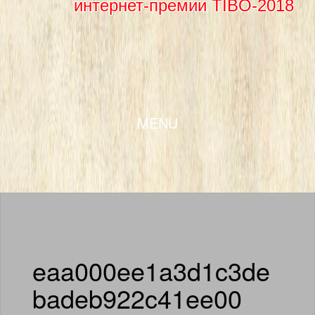
интернет-премии TIBO-2018
SKIP TO CONTENT
MENU
eaa000ee1a3d1c3de
badeb922c41ee00