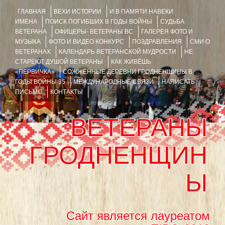
ГЛАВНАЯ
ВЕХИ ИСТОРИИ
И В ПАМЯТИ НАВЕКИ
ИМЕНА
ПОИСК ПОГИБШИХ В ГОДЫ ВОЙНЫ
СУДЬБА
ВЕТЕРАНА
ОФИЦЕРЫ- ВЕТЕРАНЫ ВС
ГАЛЕРЕЯ ФОТО И
МУЗЫКА
ФОТО И ВИДЕО КОНКУРС
ПОЗДРАВЛЕНИЯ
СМИ О
ВЕТЕРАНАХ
КАЛЕНДАРЬ ВЕТЕРАНСКОЙ МУДРОСТИ
НЕ
СТАРЕЮТ ДУШОЙ ВЕТЕРАНЫ
КАК ЖИВЁШЬ
«ПЕРВИЧКА»
СОЖЖЁННЫЕ ДЕРЕВНИ ГРОДНЕНЩИНЫ В
ГОДЫ ВОЙНЫ 35
МЕЖДУНАРОДНЫЕ СВЯЗИ
НАПИСАТЬ
ПИСЬМО
КОНТАКТЫ
ВЕТЕРАНЫ
ГРОДНЕНЩИН
Ы
Сайт является лауреатом