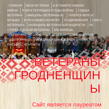
ГЛАВНАЯ
ВЕХИ ИСТОРИИ
И В ПАМЯТИ НАВЕКИ
ИМЕНА
ПОИСК ПОГИБШИХ В ГОДЫ ВОЙНЫ
СУДЬБА
ВЕТЕРАНА
ОФИЦЕРЫ- ВЕТЕРАНЫ ВС
ГАЛЕРЕЯ ФОТО И
МУЗЫКА
ФОТО И ВИДЕО КОНКУРС
ПОЗДРАВЛЕНИЯ
СМИ О
ВЕТЕРАНАХ
КАЛЕНДАРЬ ВЕТЕРАНСКОЙ МУДРОСТИ
НЕ
СТАРЕЮТ ДУШОЙ ВЕТЕРАНЫ
КАК ЖИВЁШЬ
«ПЕРВИЧКА»
СОЖЖЁННЫЕ ДЕРЕВНИ ГРОДНЕНЩИНЫ В
ГОДЫ ВОЙНЫ 35
МЕЖДУНАРОДНЫЕ СВЯЗИ
НАПИСАТЬ
ПИСЬМО
КОНТАКТЫ
ВЕТЕРАНЫ
ГРОДНЕНЩИН
Ы
Сайт является лауреатом