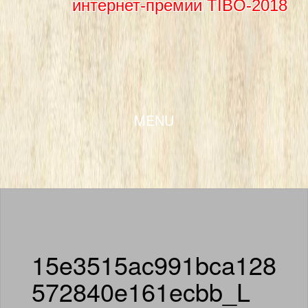
интернет-премии TIBO-2018
SKIP TO CONTENT
MENU
15e3515ac991bca128
572840e161ecbb_L