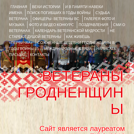
ГЛАВНАЯ
ВЕХИ ИСТОРИИ
И В ПАМЯТИ НАВЕКИ
ИМЕНА
ПОИСК ПОГИБШИХ В ГОДЫ ВОЙНЫ
СУДЬБА
ВЕТЕРАНА
ОФИЦЕРЫ- ВЕТЕРАНЫ ВС
ГАЛЕРЕЯ ФОТО И
МУЗЫКА
ФОТО И ВИДЕО КОНКУРС
ПОЗДРАВЛЕНИЯ
СМИ О
ВЕТЕРАНАХ
КАЛЕНДАРЬ ВЕТЕРАНСКОЙ МУДРОСТИ
НЕ
СТАРЕЮТ ДУШОЙ ВЕТЕРАНЫ
КАК ЖИВЁШЬ
«ПЕРВИЧКА»
СОЖЖЁННЫЕ ДЕРЕВНИ ГРОДНЕНЩИНЫ В
ГОДЫ ВОЙНЫ 35
МЕЖДУНАРОДНЫЕ СВЯЗИ
НАПИСАТЬ
ПИСЬМО
КОНТАКТЫ
ВЕТЕРАНЫ
ГРОДНЕНЩИН
Ы
Сайт является лауреатом