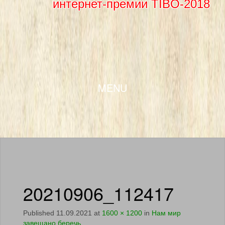
интернет-премии TIBO-2018
SKIP TO CONTENT
MENU
20210906_112417
Published
11.09.2021
at
1600 × 1200
in
Нам мир
завещано беречь