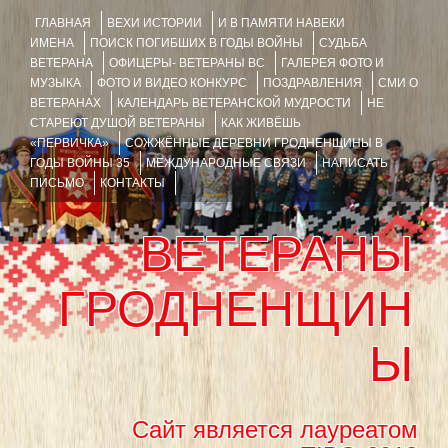
ГЛАВНАЯ
ВЕХИ ИСТОРИИ
И В ПАМЯТИ НАВЕКИ
ИМЕНА
ПОИСК ПОГИБШИХ В ГОДЫ ВОЙНЫ
СУДЬБА
ВЕТЕРАНА
ОФИЦЕРЫ- ВЕТЕРАНЫ ВС
ГАЛЕРЕЯ ФОТО И
МУЗЫКА
ФОТО И ВИДЕО КОНКУРС
ПОЗДРАВЛЕНИЯ
СМИ О
ВЕТЕРАНАХ
КАЛЕНДАРЬ ВЕТЕРАНСКОЙ МУДРОСТИ
НЕ
СТАРЕЮТ ДУШОЙ ВЕТЕРАНЫ
КАК ЖИВЁШЬ
«ПЕРВИЧКА»
СОЖЖЁННЫЕ ДЕРЕВНИ ГРОДНЕНЩИНЫ В
ГОДЫ ВОЙНЫ 35
МЕЖДУНАРОДНЫЕ СВЯЗИ
НАПИСАТЬ
ПИСЬМО
КОНТАКТЫ
ВЕТЕРАНЫ
ГРОДНЕНЩИН
Ы
Сайт является лауреатом