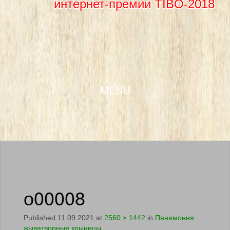
интернет-премии TIBO-2018
SKIP TO CONTENT
MENU
о00008
Published
11.09.2021
at
2560 × 1442
in
Панямоння
жыватворныя крыницы