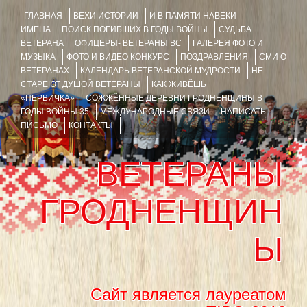
ГЛАВНАЯ
ВЕХИ ИСТОРИИ
И В ПАМЯТИ НАВЕКИ
ИМЕНА
ПОИСК ПОГИБШИХ В ГОДЫ ВОЙНЫ
СУДЬБА
ВЕТЕРАНА
ОФИЦЕРЫ- ВЕТЕРАНЫ ВС
ГАЛЕРЕЯ ФОТО И
МУЗЫКА
ФОТО И ВИДЕО КОНКУРС
ПОЗДРАВЛЕНИЯ
СМИ О
ВЕТЕРАНАХ
КАЛЕНДАРЬ ВЕТЕРАНСКОЙ МУДРОСТИ
НЕ
СТАРЕЮТ ДУШОЙ ВЕТЕРАНЫ
КАК ЖИВЁШЬ
«ПЕРВИЧКА»
СОЖЖЁННЫЕ ДЕРЕВНИ ГРОДНЕНЩИНЫ В
ГОДЫ ВОЙНЫ 35
МЕЖДУНАРОДНЫЕ СВЯЗИ
НАПИСАТЬ
ПИСЬМО
КОНТАКТЫ
ВЕТЕРАНЫ
ГРОДНЕНЩИН
Ы
Сайт является лауреатом