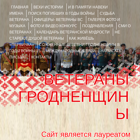
ГЛАВНАЯ
ВЕХИ ИСТОРИИ
И В ПАМЯТИ НАВЕКИ
ИМЕНА
ПОИСК ПОГИБШИХ В ГОДЫ ВОЙНЫ
СУДЬБА
ВЕТЕРАНА
ОФИЦЕРЫ- ВЕТЕРАНЫ ВС
ГАЛЕРЕЯ ФОТО И
МУЗЫКА
ФОТО И ВИДЕО КОНКУРС
ПОЗДРАВЛЕНИЯ
СМИ О
ВЕТЕРАНАХ
КАЛЕНДАРЬ ВЕТЕРАНСКОЙ МУДРОСТИ
НЕ
СТАРЕЮТ ДУШОЙ ВЕТЕРАНЫ
КАК ЖИВЁШЬ
«ПЕРВИЧКА»
СОЖЖЁННЫЕ ДЕРЕВНИ ГРОДНЕНЩИНЫ В
ГОДЫ ВОЙНЫ 35
МЕЖДУНАРОДНЫЕ СВЯЗИ
НАПИСАТЬ
ПИСЬМО
КОНТАКТЫ
ВЕТЕРАНЫ
ГРОДНЕНЩИН
Ы
Сайт является лауреатом