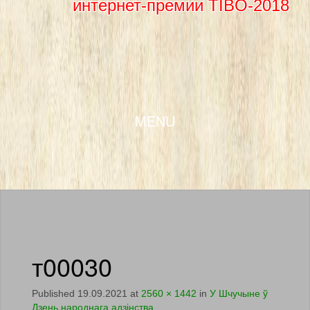
интернет-премии TIBO-2018
SKIP TO CONTENT
MENU
т00030
Published
19.09.2021
at
2560 × 1442
in
У Шчучыне ў
Дзень народнага адзінства