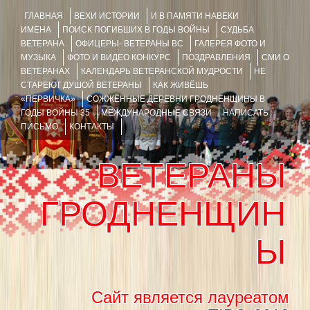
ГЛАВНАЯ
ВЕХИ ИСТОРИИ
И В ПАМЯТИ НАВЕКИ
ИМЕНА
ПОИСК ПОГИБШИХ В ГОДЫ ВОЙНЫ
СУДЬБА
ВЕТЕРАНА
ОФИЦЕРЫ- ВЕТЕРАНЫ ВС
ГАЛЕРЕЯ ФОТО И
МУЗЫКА
ФОТО И ВИДЕО КОНКУРС
ПОЗДРАВЛЕНИЯ
СМИ О
ВЕТЕРАНАХ
КАЛЕНДАРЬ ВЕТЕРАНСКОЙ МУДРОСТИ
НЕ
СТАРЕЮТ ДУШОЙ ВЕТЕРАНЫ
КАК ЖИВЁШЬ
«ПЕРВИЧКА»
СОЖЖЁННЫЕ ДЕРЕВНИ ГРОДНЕНЩИНЫ В
ГОДЫ ВОЙНЫ 35
МЕЖДУНАРОДНЫЕ СВЯЗИ
НАПИСАТЬ
ПИСЬМО
КОНТАКТЫ
ВЕТЕРАНЫ
ГРОДНЕНЩИН
Ы
Сайт является лауреатом