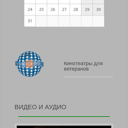
24
25
26
27
28
29
30
31
Кинотеатры для
ветеранов
ВИДЕО И АУДИО