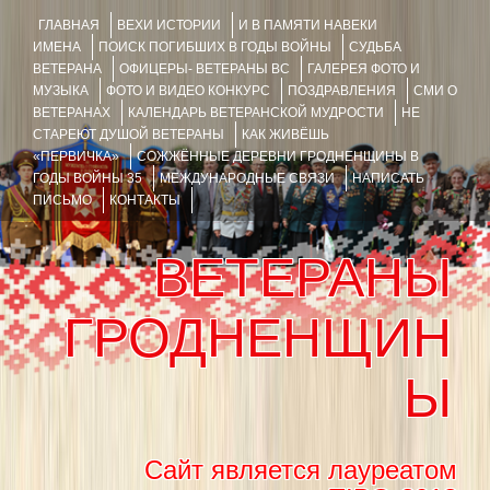
ГЛАВНАЯ
ВЕХИ ИСТОРИИ
И В ПАМЯТИ НАВЕКИ
ИМЕНА
ПОИСК ПОГИБШИХ В ГОДЫ ВОЙНЫ
СУДЬБА
ВЕТЕРАНА
ОФИЦЕРЫ- ВЕТЕРАНЫ ВС
ГАЛЕРЕЯ ФОТО И
МУЗЫКА
ФОТО И ВИДЕО КОНКУРС
ПОЗДРАВЛЕНИЯ
СМИ О
ВЕТЕРАНАХ
КАЛЕНДАРЬ ВЕТЕРАНСКОЙ МУДРОСТИ
НЕ
СТАРЕЮТ ДУШОЙ ВЕТЕРАНЫ
КАК ЖИВЁШЬ
«ПЕРВИЧКА»
СОЖЖЁННЫЕ ДЕРЕВНИ ГРОДНЕНЩИНЫ В
ГОДЫ ВОЙНЫ 35
МЕЖДУНАРОДНЫЕ СВЯЗИ
НАПИСАТЬ
ПИСЬМО
КОНТАКТЫ
ВЕТЕРАНЫ
ГРОДНЕНЩИН
Ы
Сайт является лауреатом