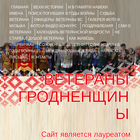
ГЛАВНАЯ
ВЕХИ ИСТОРИИ
И В ПАМЯТИ НАВЕКИ
ИМЕНА
ПОИСК ПОГИБШИХ В ГОДЫ ВОЙНЫ
СУДЬБА
ВЕТЕРАНА
ОФИЦЕРЫ- ВЕТЕРАНЫ ВС
ГАЛЕРЕЯ ФОТО И
МУЗЫКА
ФОТО И ВИДЕО КОНКУРС
ПОЗДРАВЛЕНИЯ
СМИ О
ВЕТЕРАНАХ
КАЛЕНДАРЬ ВЕТЕРАНСКОЙ МУДРОСТИ
НЕ
СТАРЕЮТ ДУШОЙ ВЕТЕРАНЫ
КАК ЖИВЁШЬ
«ПЕРВИЧКА»
СОЖЖЁННЫЕ ДЕРЕВНИ ГРОДНЕНЩИНЫ В
ГОДЫ ВОЙНЫ 35
МЕЖДУНАРОДНЫЕ СВЯЗИ
НАПИСАТЬ
ПИСЬМО
КОНТАКТЫ
ВЕТЕРАНЫ
ГРОДНЕНЩИН
Ы
Сайт является лауреатом