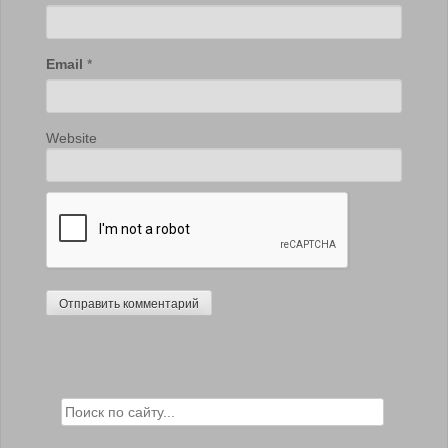
Email
*
Website
Search for: