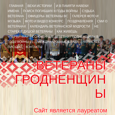
ГЛАВНАЯ
ВЕХИ ИСТОРИИ
И В ПАМЯТИ НАВЕКИ
ИМЕНА
ПОИСК ПОГИБШИХ В ГОДЫ ВОЙНЫ
СУДЬБА
ВЕТЕРАНА
ОФИЦЕРЫ- ВЕТЕРАНЫ ВС
ГАЛЕРЕЯ ФОТО И
МУЗЫКА
ФОТО И ВИДЕО КОНКУРС
ПОЗДРАВЛЕНИЯ
СМИ О
ВЕТЕРАНАХ
КАЛЕНДАРЬ ВЕТЕРАНСКОЙ МУДРОСТИ
НЕ
СТАРЕЮТ ДУШОЙ ВЕТЕРАНЫ
КАК ЖИВЁШЬ
«ПЕРВИЧКА»
СОЖЖЁННЫЕ ДЕРЕВНИ ГРОДНЕНЩИНЫ В
ГОДЫ ВОЙНЫ 35
МЕЖДУНАРОДНЫЕ СВЯЗИ
НАПИСАТЬ
ПИСЬМО
КОНТАКТЫ
ВЕТЕРАНЫ
ГРОДНЕНЩИН
Ы
Сайт является лауреатом