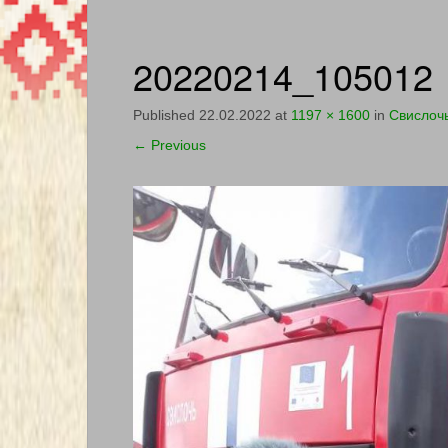
20220214_105012
Published
22.02.2022
at
1197 × 1600
in
Свислочь
←
Previous