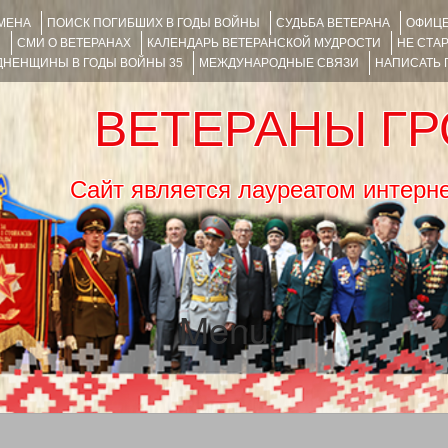
ИМЕНА
ПОИСК ПОГИБШИХ В ГОДЫ ВОЙНЫ
СУДЬБА ВЕТЕРАНА
ОФИЦЕ
Я
СМИ О ВЕТЕРАНАХ
КАЛЕНДАРЬ ВЕТЕРАНСКОЙ МУДРОСТИ
НЕ СТА
НЕНЩИНЫ В ГОДЫ ВОЙНЫ 35
МЕЖДУНАРОДНЫЕ СВЯЗИ
НАПИСАТЬ
ВЕТЕРАНЫ Г
Сайт является лауреатом ин
Menu
SKIP TO CONTENT