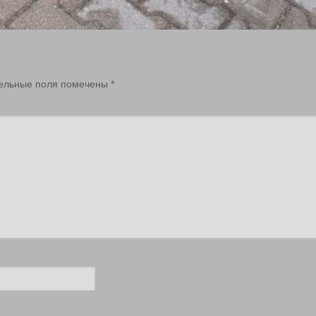
ельные поля помечены
*