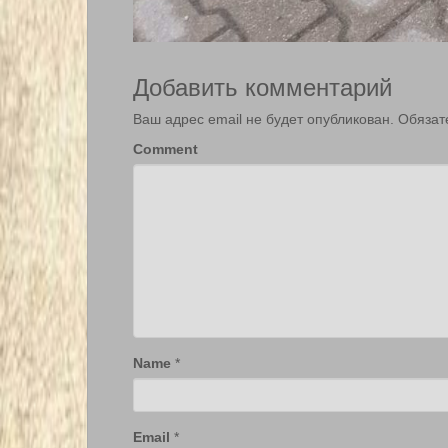
Добавить комментарий
Ваш адрес email не будет опубликован.
Обязат
Comment
Name
*
Email
*