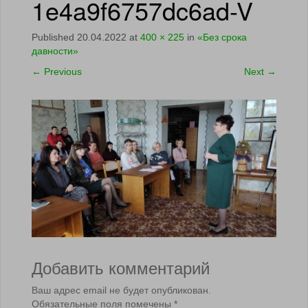
1e4a9f6757dc6ad-V
Published
20.04.2022
at
400 × 225
in
«Без срока
давности»
←
Previous
Next
→
Добавить комментарий
Ваш адрес email не будет опубликован.
Обязательные поля помечены
*