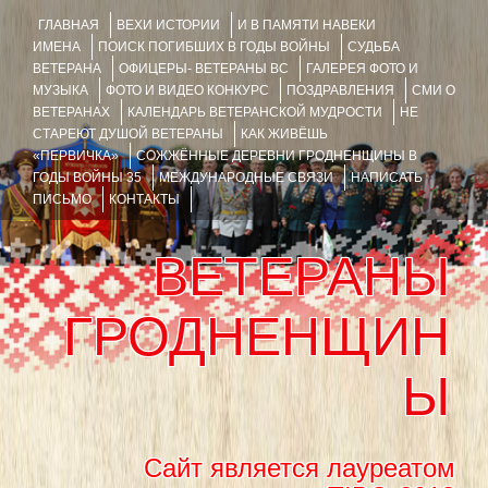
ГЛАВНАЯ
ВЕХИ ИСТОРИИ
И В ПАМЯТИ НАВЕКИ
ИМЕНА
ПОИСК ПОГИБШИХ В ГОДЫ ВОЙНЫ
СУДЬБА
ВЕТЕРАНА
ОФИЦЕРЫ- ВЕТЕРАНЫ ВС
ГАЛЕРЕЯ ФОТО И
МУЗЫКА
ФОТО И ВИДЕО КОНКУРС
ПОЗДРАВЛЕНИЯ
СМИ О
ВЕТЕРАНАХ
КАЛЕНДАРЬ ВЕТЕРАНСКОЙ МУДРОСТИ
НЕ
СТАРЕЮТ ДУШОЙ ВЕТЕРАНЫ
КАК ЖИВЁШЬ
«ПЕРВИЧКА»
СОЖЖЁННЫЕ ДЕРЕВНИ ГРОДНЕНЩИНЫ В
ГОДЫ ВОЙНЫ 35
МЕЖДУНАРОДНЫЕ СВЯЗИ
НАПИСАТЬ
ПИСЬМО
КОНТАКТЫ
ВЕТЕРАНЫ
ГРОДНЕНЩИН
Ы
Сайт является лауреатом