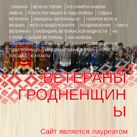
ГЛАВНАЯ
ВЕХИ ИСТОРИИ
И В ПАМЯТИ НАВЕКИ
ИМЕНА
ПОИСК ПОГИБШИХ В ГОДЫ ВОЙНЫ
СУДЬБА
ВЕТЕРАНА
ОФИЦЕРЫ- ВЕТЕРАНЫ ВС
ГАЛЕРЕЯ ФОТО И
МУЗЫКА
ФОТО И ВИДЕО КОНКУРС
ПОЗДРАВЛЕНИЯ
СМИ О
ВЕТЕРАНАХ
КАЛЕНДАРЬ ВЕТЕРАНСКОЙ МУДРОСТИ
НЕ
СТАРЕЮТ ДУШОЙ ВЕТЕРАНЫ
КАК ЖИВЁШЬ
«ПЕРВИЧКА»
СОЖЖЁННЫЕ ДЕРЕВНИ ГРОДНЕНЩИНЫ В
ГОДЫ ВОЙНЫ 35
МЕЖДУНАРОДНЫЕ СВЯЗИ
НАПИСАТЬ
ПИСЬМО
КОНТАКТЫ
ВЕТЕРАНЫ
ГРОДНЕНЩИН
Ы
Сайт является лауреатом