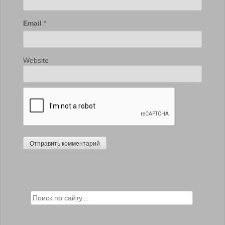
Email
*
Website
Search for: