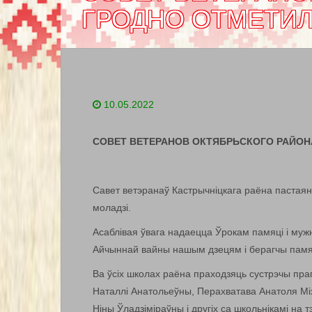
ГРОДНО ОТМЕТИЛ
10.05.2022
СОВЕТ ВЕТЕРАНОВ ОКТЯБРЬСКОГО РАЙОН
Савет ветэранаў Кастрычніцкага раёна пастая
моладзі.
Асаблівая ўвага надаецца Ўрокам памяці і мужн
Айчыннай вайны нашым дзецям і берагчы памяц
Ва ўсіх школах раёна праходзяць сустрэчы пр
Наталлі Анатольеўны, Перахватава Анатоля Мі
Ніны Ўладзіміраўны і другіх са школьнікамі на