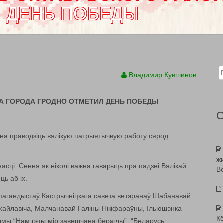
 ДЕНЬ ПОБЕДЫ
Sear
Владимир Кувшинов
А ГОРОДА ГРОДНО ОТМЕТИЛ ДЕНЬ ПОБЕДЫ
нна праводзіць вялікую патрыятычную работу сярод
ж
асці. Сення як ніколі важна гаварыць пра падзеі Вялікай
В
ь аб іх.
апагандыстаў Кастрычніцкага савета ветэранаў Шабанавай
хайлавіча, Малчанавай Галіны Нікіфараўны, Ільюшэнка
К
 тэмы “Нам гэты мір завешчана берагчы”, “Беларусь