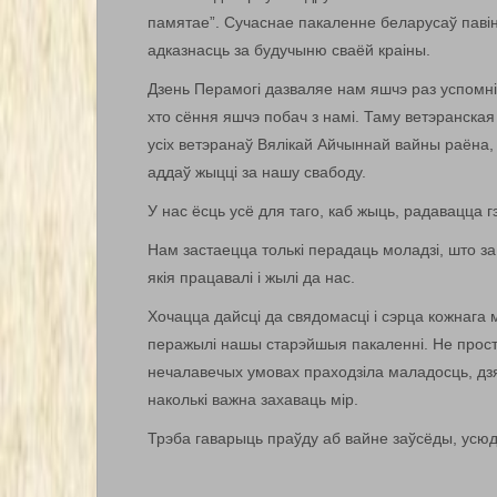
памятае”. Сучаснае пакаленне беларусаў павін
адказнасць за будучыню сваёй краіны.
Дзень Перамогі дазваляе нам яшчэ раз успомніць
хто сёння яшчэ побач з намі. Таму ветэранска
усіх ветэранаў Вялікай Айчыннай вайны раёна, 
аддаў жыцці за нашу свабоду.
У нас ёсць усё для таго, каб жыць, радавацца 
Нам застаецца толькі перадаць моладзі, што за
якія працавалі і жылі да нас.
Хочацца дайсці да свядомасці і сэрца кожнага 
перажылі нашы старэйшыя пакаленні. Не проста 
нечалавечых умовах праходзіла маладосць, дз
наколькі важна захаваць мір.
Трэба гаварыць праўду аб вайне заўсёды, усюды,