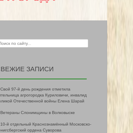
ch for:
СВЕЖИЕ ЗАПИСИ
Свой 97-й день рождения отметила
ительница агрогородка Куриловичи, инвалид
еликой Отечественной войны Елена Шарай
Ветераны Слонимщины в Волковыске
10-й отдельный Краснознамённый Московско-
ёнигсбергский ордена Суворова