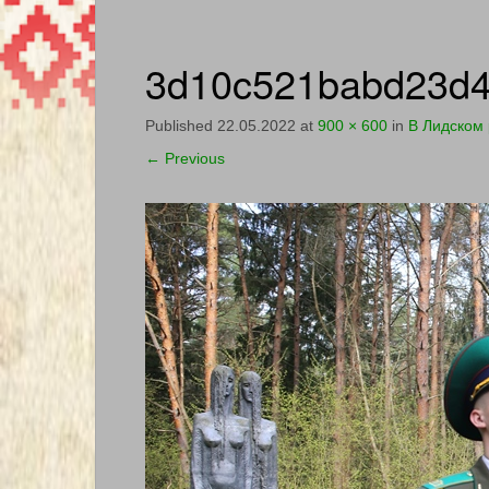
3d10c521babd23d4
Published
22.05.2022
at
900 × 600
in
В Лидском 
←
Previous