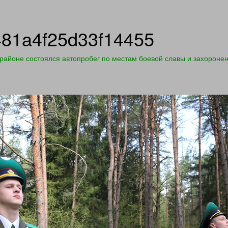
81a4f25d33f14455
районе состоялся автопробег по меcтам боевой славы и захороне