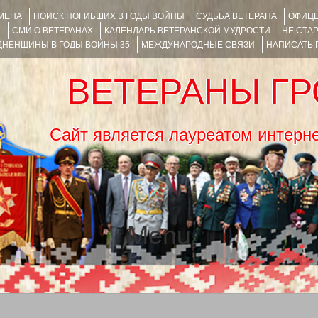
ИМЕНА
ПОИСК ПОГИБШИХ В ГОДЫ ВОЙНЫ
СУДЬБА ВЕТЕРАНА
ОФИЦЕ
Я
СМИ О ВЕТЕРАНАХ
КАЛЕНДАРЬ ВЕТЕРАНСКОЙ МУДРОСТИ
НЕ СТА
НЕНЩИНЫ В ГОДЫ ВОЙНЫ 35
МЕЖДУНАРОДНЫЕ СВЯЗИ
НАПИСАТЬ
ВЕТЕРАНЫ Г
Сайт является лауреатом ин
Menu
SKIP TO CONTENT