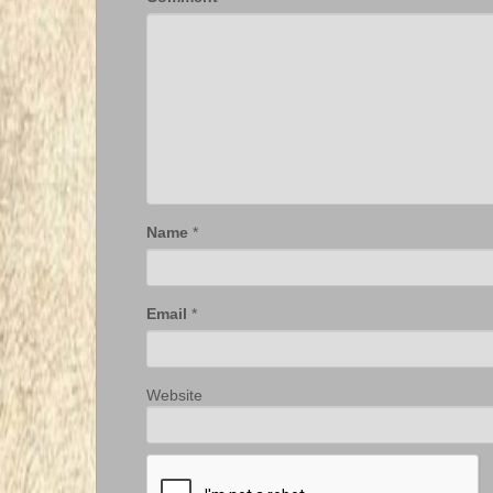
Name
*
Email
*
Website