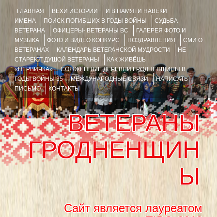
ГЛАВНАЯ
ВЕХИ ИСТОРИИ
И В ПАМЯТИ НАВЕКИ
ИМЕНА
ПОИСК ПОГИБШИХ В ГОДЫ ВОЙНЫ
СУДЬБА
ВЕТЕРАНА
ОФИЦЕРЫ- ВЕТЕРАНЫ ВС
ГАЛЕРЕЯ ФОТО И
МУЗЫКА
ФОТО И ВИДЕО КОНКУРС
ПОЗДРАВЛЕНИЯ
СМИ О
ВЕТЕРАНАХ
КАЛЕНДАРЬ ВЕТЕРАНСКОЙ МУДРОСТИ
НЕ
СТАРЕЮТ ДУШОЙ ВЕТЕРАНЫ
КАК ЖИВЁШЬ
«ПЕРВИЧКА»
СОЖЖЁННЫЕ ДЕРЕВНИ ГРОДНЕНЩИНЫ В
ГОДЫ ВОЙНЫ 35
МЕЖДУНАРОДНЫЕ СВЯЗИ
НАПИСАТЬ
ПИСЬМО
КОНТАКТЫ
ВЕТЕРАНЫ
ГРОДНЕНЩИН
Ы
Сайт является лауреатом