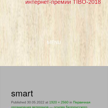
интернет-премии TIBO-2018
SKIP TO CONTENT
MENU
smart
Published
30.05.2022
at
1920 × 2560
in
Первичная
организация ветеранов — основа Белорусского