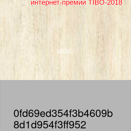
интернет-премии TIBO-2018
SKIP TO CONTENT
MENU
0fd69ed354f3b4609b
8d1d954f3ff952