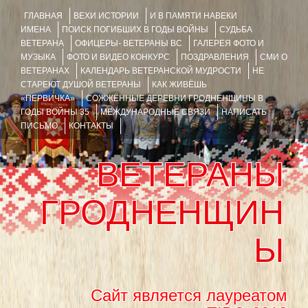
ГЛАВНАЯ
ВЕХИ ИСТОРИИ
И В ПАМЯТИ НАВЕКИ
ИМЕНА
ПОИСК ПОГИБШИХ В ГОДЫ ВОЙНЫ
СУДЬБА
ВЕТЕРАНА
ОФИЦЕРЫ- ВЕТЕРАНЫ ВС
ГАЛЕРЕЯ ФОТО И
МУЗЫКА
ФОТО И ВИДЕО КОНКУРС
ПОЗДРАВЛЕНИЯ
СМИ О
ВЕТЕРАНАХ
КАЛЕНДАРЬ ВЕТЕРАНСКОЙ МУДРОСТИ
НЕ
СТАРЕЮТ ДУШОЙ ВЕТЕРАНЫ
КАК ЖИВЁШЬ
«ПЕРВИЧКА»
СОЖЖЁННЫЕ ДЕРЕВНИ ГРОДНЕНЩИНЫ В
ГОДЫ ВОЙНЫ 35
МЕЖДУНАРОДНЫЕ СВЯЗИ
НАПИСАТЬ
ПИСЬМО
КОНТАКТЫ
ВЕТЕРАНЫ
ГРОДНЕНЩИН
Ы
Сайт является лауреатом