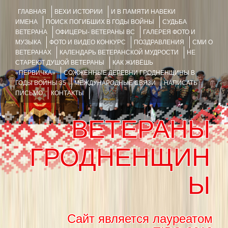
ГЛАВНАЯ
ВЕХИ ИСТОРИИ
И В ПАМЯТИ НАВЕКИ
ИМЕНА
ПОИСК ПОГИБШИХ В ГОДЫ ВОЙНЫ
СУДЬБА
ВЕТЕРАНА
ОФИЦЕРЫ- ВЕТЕРАНЫ ВС
ГАЛЕРЕЯ ФОТО И
МУЗЫКА
ФОТО И ВИДЕО КОНКУРС
ПОЗДРАВЛЕНИЯ
СМИ О
ВЕТЕРАНАХ
КАЛЕНДАРЬ ВЕТЕРАНСКОЙ МУДРОСТИ
НЕ
СТАРЕЮТ ДУШОЙ ВЕТЕРАНЫ
КАК ЖИВЁШЬ
«ПЕРВИЧКА»
СОЖЖЁННЫЕ ДЕРЕВНИ ГРОДНЕНЩИНЫ В
ГОДЫ ВОЙНЫ 35
МЕЖДУНАРОДНЫЕ СВЯЗИ
НАПИСАТЬ
ПИСЬМО
КОНТАКТЫ
ВЕТЕРАНЫ
ГРОДНЕНЩИН
Ы
Сайт является лауреатом