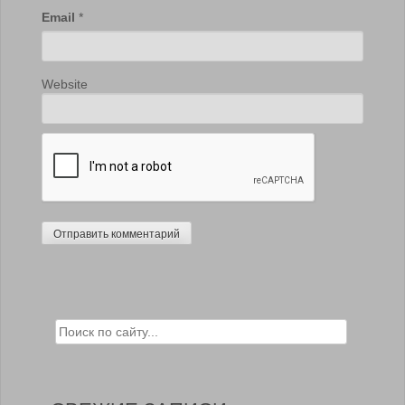
Email
*
Website
Search for: