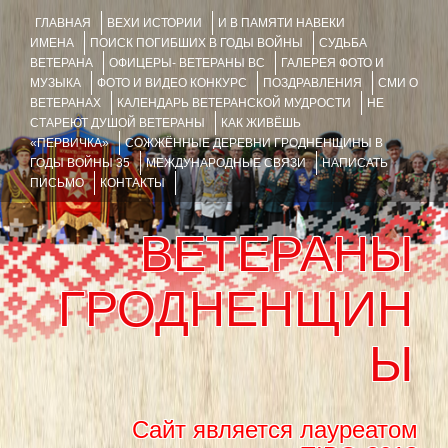
ГЛАВНАЯ
ВЕХИ ИСТОРИИ
И В ПАМЯТИ НАВЕКИ
ИМЕНА
ПОИСК ПОГИБШИХ В ГОДЫ ВОЙНЫ
СУДЬБА
ВЕТЕРАНА
ОФИЦЕРЫ- ВЕТЕРАНЫ ВС
ГАЛЕРЕЯ ФОТО И
МУЗЫКА
ФОТО И ВИДЕО КОНКУРС
ПОЗДРАВЛЕНИЯ
СМИ О
ВЕТЕРАНАХ
КАЛЕНДАРЬ ВЕТЕРАНСКОЙ МУДРОСТИ
НЕ
СТАРЕЮТ ДУШОЙ ВЕТЕРАНЫ
КАК ЖИВЁШЬ
«ПЕРВИЧКА»
СОЖЖЁННЫЕ ДЕРЕВНИ ГРОДНЕНЩИНЫ В
ГОДЫ ВОЙНЫ 35
МЕЖДУНАРОДНЫЕ СВЯЗИ
НАПИСАТЬ
ПИСЬМО
КОНТАКТЫ
ВЕТЕРАНЫ
ГРОДНЕНЩИН
Ы
Сайт является лауреатом