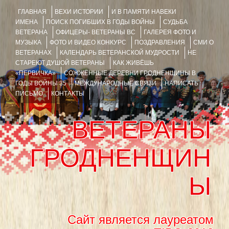
ГЛАВНАЯ
ВЕХИ ИСТОРИИ
И В ПАМЯТИ НАВЕКИ
ИМЕНА
ПОИСК ПОГИБШИХ В ГОДЫ ВОЙНЫ
СУДЬБА
ВЕТЕРАНА
ОФИЦЕРЫ- ВЕТЕРАНЫ ВС
ГАЛЕРЕЯ ФОТО И
МУЗЫКА
ФОТО И ВИДЕО КОНКУРС
ПОЗДРАВЛЕНИЯ
СМИ О
ВЕТЕРАНАХ
КАЛЕНДАРЬ ВЕТЕРАНСКОЙ МУДРОСТИ
НЕ
СТАРЕЮТ ДУШОЙ ВЕТЕРАНЫ
КАК ЖИВЁШЬ
«ПЕРВИЧКА»
СОЖЖЁННЫЕ ДЕРЕВНИ ГРОДНЕНЩИНЫ В
ГОДЫ ВОЙНЫ 35
МЕЖДУНАРОДНЫЕ СВЯЗИ
НАПИСАТЬ
ПИСЬМО
КОНТАКТЫ
ВЕТЕРАНЫ
ГРОДНЕНЩИН
Ы
Сайт является лауреатом