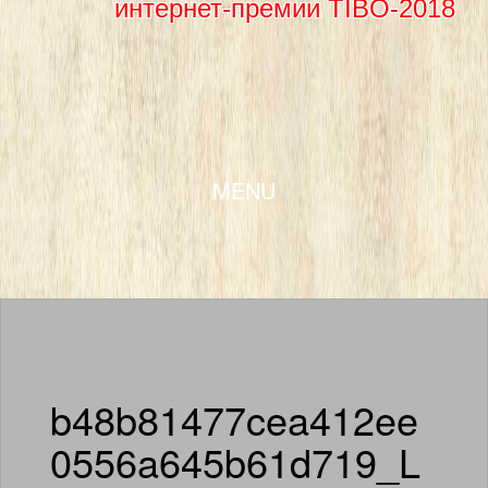
интернет-премии TIBO-2018
SKIP TO CONTENT
MENU
b48b81477cea412ee
0556a645b61d719_L