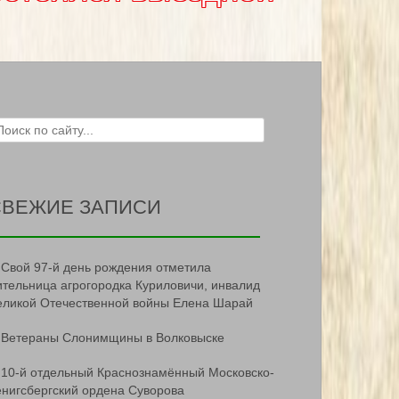
ch for:
СВЕЖИЕ ЗАПИСИ
Свой 97-й день рождения отметила
ительница агрогородка Куриловичи, инвалид
еликой Отечественной войны Елена Шарай
Ветераны Слонимщины в Волковыске
10-й отдельный Краснознамённый Московско-
ёнигсбергский ордена Суворова