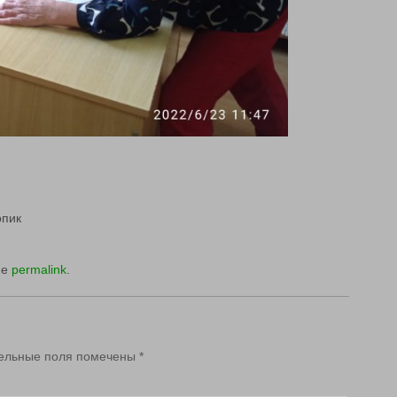
ик
he
permalink
.
ельные поля помечены
*