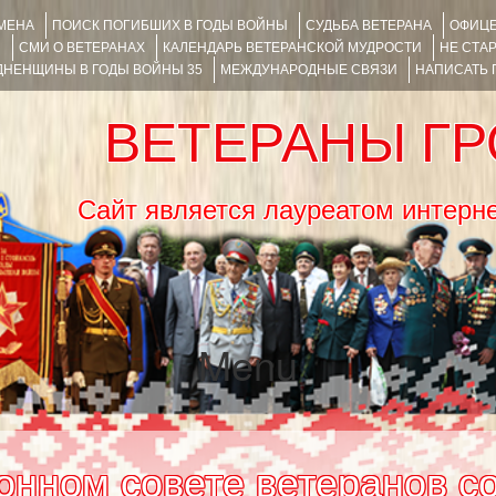
ИМЕНА
ПОИСК ПОГИБШИХ В ГОДЫ ВОЙНЫ
СУДЬБА ВЕТЕРАНА
ОФИЦЕ
Я
СМИ О ВЕТЕРАНАХ
КАЛЕНДАРЬ ВЕТЕРАНСКОЙ МУДРОСТИ
НЕ СТА
НЕНЩИНЫ В ГОДЫ ВОЙНЫ 35
МЕЖДУНАРОДНЫЕ СВЯЗИ
НАПИСАТЬ
ВЕТЕРАНЫ Г
Сайт является лауреатом ин
Menu
SKIP TO CONTENT
онном совете ветеранов с