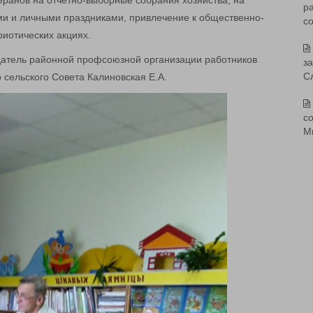
ранов на отчетно-выборные собрания хозяйства, на
р
ми и личными праздниками, привлечение к общественно-
с
риотических акциях.
датель районной профсоюзной организации работников
з
С
 сельского Совета Калиновская Е.А.
со
М