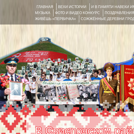
ГЛАВНАЯ
ВЕХИ ИСТОРИИ
И В ПАМЯТИ НАВЕКИ 
МУЗЫКА
ФОТО И ВИДЕО КОНКУРС
ПОЗДРАВЛЕНИ
ЖИВЁШЬ «ПЕРВИЧКА»
СОЖЖЁННЫЕ ДЕРЕВНИ ГРОД
В Свислочском рай