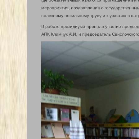
где обязательными являются приглашение вете
мероприятия, поздравления с государственны
полезному посильному труду и к участию в пат
В работе президиума приняли участие предсе
АПК Климчук А.И. и председатель Свислочского