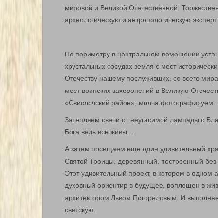
мировой и Великой Отечественной. Торжестве
археологическую и антропологическую эксперти
По периметру в центральном помещении уста
хрустальных сосудах земля с мест исторически
Отечеству нашему послуживших, со всего мира,
мест воинских захоронений в Великую Отечест
«Свислочский район», молча фотографируем
Затепляем свечи от неугасимой лампады с Бла
Бога ведь все живы…
А затем посещаем еще один удивительный хра
Святой Троицы, деревянный, построенный без
Этот удивительный проект, в котором в одном
духовный ориентир в будущее, воплощен в жи
архитектором Львом Погореловым. И выполняе
светскую.