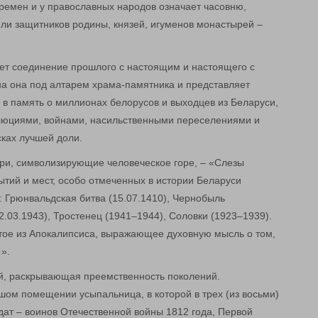
времен и у православных народов означает часовню,
ли защитников родины, князей, игуменов монастырей –
ует соединение прошлого с настоящим и настоящего с
а она под алтарем храма-памятника и представляет
 память о миллионах белорусов и выходцев из Беларуси,
люциями, войнами, насильственными переселениями и
ках лучшей доли.
ри, символизирующие человеческое горе, – «Слезы
ытий и мест, особо отмеченных в истории Беларуси
 Грюнвальдская битва (15.07.1410), Чернобыль
2.03.1943), Тростенец (1941–1944), Соловки (1923–1939).
ятое из Апокалипсиса, выражающее духовную мысль о том,
».
ей, раскрывающая преемственность поколений.
шом помещении усыпальница, в которой в трех (из восьми)
дат – воинов Отечественной войны 1812 года, Первой