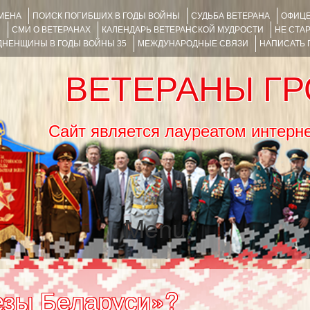
ИМЕНА
ПОИСК ПОГИБШИХ В ГОДЫ ВОЙНЫ
СУДЬБА ВЕТЕРАНА
ОФИЦЕ
Я
СМИ О ВЕТЕРАНАХ
КАЛЕНДАРЬ ВЕТЕРАНСКОЙ МУДРОСТИ
НЕ СТА
НЕНЩИНЫ В ГОДЫ ВОЙНЫ 35
МЕЖДУНАРОДНЫЕ СВЯЗИ
НАПИСАТЬ
ВЕТЕРАНЫ Г
Сайт является лауреатом ин
Menu
SKIP TO CONTENT
езы Беларуси»?