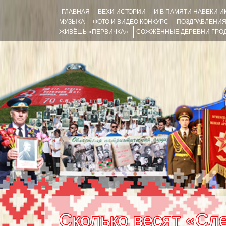
ГЛАВНАЯ
ВЕХИ ИСТОРИИ
И В ПАМЯТИ НАВЕКИ 
МУЗЫКА
ФОТО И ВИДЕО КОНКУРС
ПОЗДРАВЛЕНИ
ЖИВЁШЬ «ПЕРВИЧКА»
СОЖЖЁННЫЕ ДЕРЕВНИ ГРОД
Сколько весят «Сл