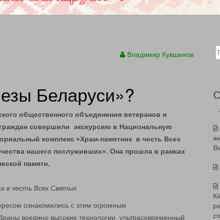
Sear
Владимир Кувшинов
лезы Беларуси»?
ского общественного объединения ветеранов и
 граждан совершили экскурсию в Национальную
ж
ориальный комплекс «Храм-памятник в честь Всех
В
ечества нашего послуживших». Она прошла в рамках
еской памяти.
а в честь Всех Святых
К
тересом ознакомились с этим огромным
р
с
браны воедино высокие технологии, ультрасовременный