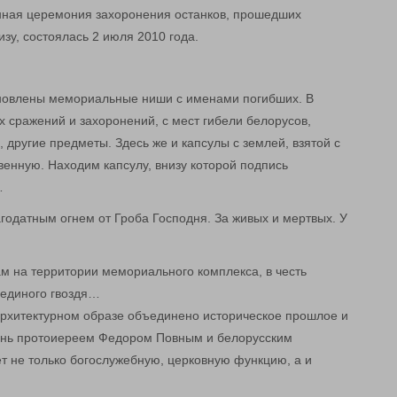
нная церемония захоронения останков, прошедших
зу, состоялась 2 июля 2010 года.
новлены мемориальные ниши с именами погибших. В
х сражений и захоронений, с мест гибели белорусов,
 другие предметы. Здесь же и капсулы с землей, взятой с
венную. Находим капсулу, внизу которой подпись
…
годатным огнем от Гроба Господня. За живых и мертвых. У
м на территории мемориального комплекса, в честь
 единого гвоздя…
 архитектурном образе объединено историческое прошлое и
знь протоиереем Федором Повным и белорусским
т не только богослужебную, церковную функцию, а и