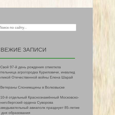
ch for:
СВЕЖИЕ ЗАПИСИ
Свой 97-й день рождения отметила
ительница агрогородка Куриловичи, инвалид
еликой Отечественной войны Елена Шарай
Ветераны Слонимщины в Волковыске
10-й отдельный Краснознамённый Московско-
ёнигсбергский ордена Суворова
азведывательный авиаполк празднует 85-летие
о дня образования