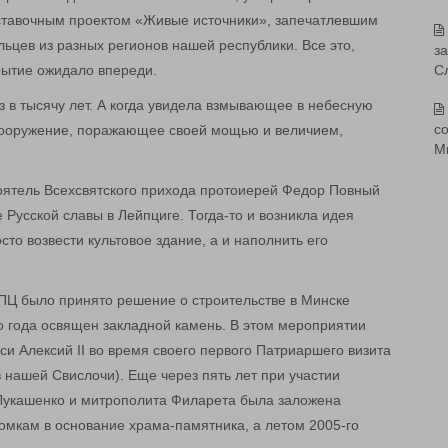
ыставочным проектом «Живые источники», запечатлевшим
ьцев из разных регионов нашей республики. Все это,
з
рытие ожидало впереди.
С
з в тысячу лет. А когда увидела взмывающее в небесную
со
сооружение, поражающее своей мощью и величием,
М
стоятель Всехсвятского прихода протоиерей Федор Повный
Русской славы в Лейпциге. Тогда-то и возникла идея
то возвести культовое здание, а и наполнить его
БПЦ было принято решение о строительстве в Минске
 года освящен закладной камень. В этом мероприятии
си Алексий II во время своего первого Патриаршего визита
в нашей Свислочи). Еще через пять лет при участии
Лукашенко и митрополита Филарета была заложена
томкам в основание храма-памятника, а летом 2005-го