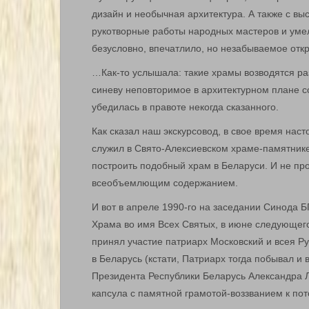
дизайн и необычная архитектура. А также с в
рукотворные работы народных мастеров и умел
безусловно, впечатлило, но незабываемое отк
…Как-то услышала: такие храмы возводятся ра
синеву неповторимое в архитектурном плане 
убедилась в правоте некогда сказанного.
Как сказал наш экскурсовод, в свое время на
служил в Свято-Алексиевском храме-памятнике 
построить подобный храм в Беларуси. И не прос
всеобъемлющим содержанием.
И вот в апреле 1990-го на заседании Синода 
Храма во имя Всех Святых, в июне следующего
принял участие патриарх Московский и всея Ру
в Беларусь (кстати, Патриарх тогда побывал и 
Президента Республики Беларусь Александра 
капсула с памятной грамотой-воззванием к по