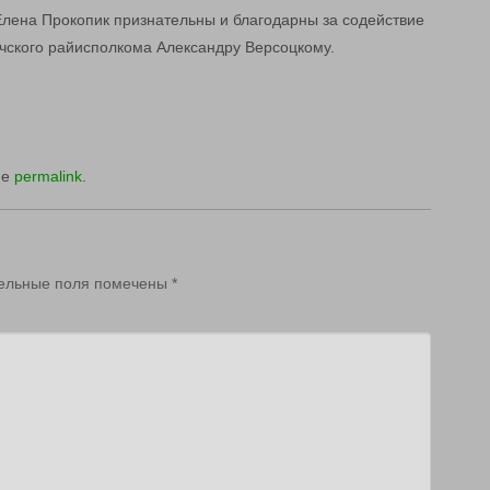
Елена Прокопик признательны и благодарны за содействие
чского райисполкома Александру Версоцкому.
he
permalink
.
ельные поля помечены
*