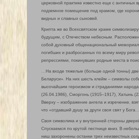
церковной практике известно еще с античных 
подземное помещение под храмом, где хорони
видных и славных сыновей.
Крипта же во Всехсвятском храме символизир
будущим, с Отечеством небесным. Расположен
собой духовный общенациональный мемориал в
погибших и разбросанных по всему миру рево
репрессиями, покинувших родные места в поис
…На входе тяжелые (больше одной тонны) две
Беларуси». На них шесть клейм – символы соб
высочайшим героизмом и страданиями народа:
(26.04.1986), Сморгонь (1915–1917), Хатынь (2
Вверху – изображение ангела и изречение, вз
что «отдавший душу за други своя свят у Бога…
Своя символика и у внутренней стороны двер
Спускаемся по крутой лестнице вниз. В неболь
ниш захоронены останки трех неизвестных сол