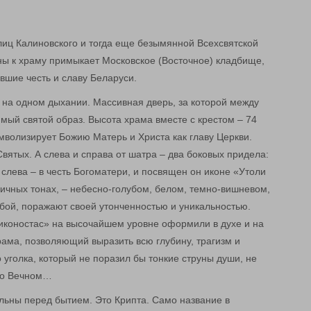
иц Калиновского и тогда еще безымянной Всехсвятской
ны к храму примыкает Московское (Восточное) кладбище,
ившие честь и славу Беларуси.
 на одном дыхании. Массивная дверь, за которой между
мый святой образ. Высота храма вместе с крестом – 74
мволизирует Божию Матерь и Христа как главу Церкви.
Святых. А слева и справа от шатра – два боковых придела:
 слева – в честь Богоматери, и посвящен он иконе «Утоли
ичных тонах, – небесно-голубом, белом, темно-вишневом,
ьбой, поражают своей утонченностью и уникальностью.
иконостас» на высочайшем уровне оформили в духе и на
ама, позволяющий выразить всю глубину, трагизм и
 уголка, который не поразил бы тонкие струны души, не
я о Вечном…
ильны перед бытием. Это Крипта. Само название в