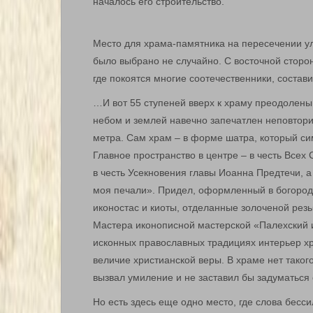
началось его строительство.
Место для храма-памятника на пересечении ул
было выбрано не случайно. С восточной сторо
где покоятся многие соотечественники, состав
…И вот 55 ступеней вверх к храму преодолены
небом и землей навечно запечатлен неповтори
метра. Сам храм – в форме шатра, который си
Главное пространство в центре – в честь Всех 
в честь Усекновения главы Иоанна Предтечи, а
моя печали». Придел, оформленный в богород
иконостас и киоты, отделанные золоченой рез
Мастера иконописной мастерской «Палехский 
исконных православных традициях интерьер хр
величие христианской веры. В храме нет такого
вызвал умиление и не заставил бы задуматьс
Но есть здесь еще одно место, где слова бесс