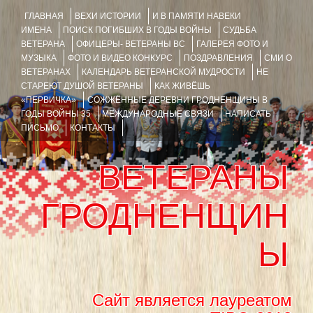
ГЛАВНАЯ
ВЕХИ ИСТОРИИ
И В ПАМЯТИ НАВЕКИ
ИМЕНА
ПОИСК ПОГИБШИХ В ГОДЫ ВОЙНЫ
СУДЬБА
ВЕТЕРАНА
ОФИЦЕРЫ- ВЕТЕРАНЫ ВС
ГАЛЕРЕЯ ФОТО И
МУЗЫКА
ФОТО И ВИДЕО КОНКУРС
ПОЗДРАВЛЕНИЯ
СМИ О
ВЕТЕРАНАХ
КАЛЕНДАРЬ ВЕТЕРАНСКОЙ МУДРОСТИ
НЕ
СТАРЕЮТ ДУШОЙ ВЕТЕРАНЫ
КАК ЖИВЁШЬ
«ПЕРВИЧКА»
СОЖЖЁННЫЕ ДЕРЕВНИ ГРОДНЕНЩИНЫ В
ГОДЫ ВОЙНЫ 35
МЕЖДУНАРОДНЫЕ СВЯЗИ
НАПИСАТЬ
ПИСЬМО
КОНТАКТЫ
ВЕТЕРАНЫ
ГРОДНЕНЩИН
Ы
Сайт является лауреатом