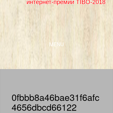
интернет-премии TIBO-2018
SKIP TO CONTENT
MENU
0fbbb8a46bae31f6afc
4656dbcd66122