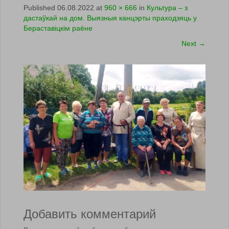
Published
06.08.2022
at
960 × 666
in
Культура – з
дастаўкай на дом. Выязныя канцэрты праходзяць у
Бераставіцкім раёне
Next
→
Добавить комментарий