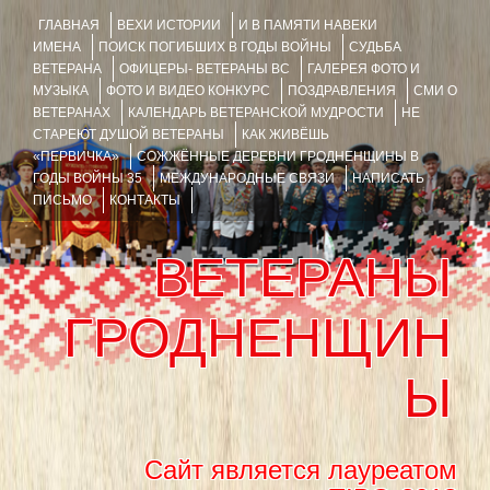
ГЛАВНАЯ
ВЕХИ ИСТОРИИ
И В ПАМЯТИ НАВЕКИ
ИМЕНА
ПОИСК ПОГИБШИХ В ГОДЫ ВОЙНЫ
СУДЬБА
ВЕТЕРАНА
ОФИЦЕРЫ- ВЕТЕРАНЫ ВС
ГАЛЕРЕЯ ФОТО И
МУЗЫКА
ФОТО И ВИДЕО КОНКУРС
ПОЗДРАВЛЕНИЯ
СМИ О
ВЕТЕРАНАХ
КАЛЕНДАРЬ ВЕТЕРАНСКОЙ МУДРОСТИ
НЕ
СТАРЕЮТ ДУШОЙ ВЕТЕРАНЫ
КАК ЖИВЁШЬ
«ПЕРВИЧКА»
СОЖЖЁННЫЕ ДЕРЕВНИ ГРОДНЕНЩИНЫ В
ГОДЫ ВОЙНЫ 35
МЕЖДУНАРОДНЫЕ СВЯЗИ
НАПИСАТЬ
ПИСЬМО
КОНТАКТЫ
ВЕТЕРАНЫ
ГРОДНЕНЩИН
Ы
Сайт является лауреатом