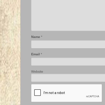
Name
*
Email
*
Website