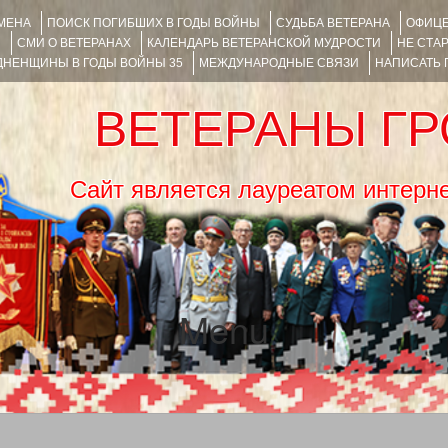
ИМЕНА
ПОИСК ПОГИБШИХ В ГОДЫ ВОЙНЫ
СУДЬБА ВЕТЕРАНА
ОФИЦЕ
Я
СМИ О ВЕТЕРАНАХ
КАЛЕНДАРЬ ВЕТЕРАНСКОЙ МУДРОСТИ
НЕ СТА
НЕНЩИНЫ В ГОДЫ ВОЙНЫ 35
МЕЖДУНАРОДНЫЕ СВЯЗИ
НАПИСАТЬ
ВЕТЕРАНЫ Г
Сайт является лауреатом ин
Menu
SKIP TO CONTENT