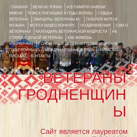
ГЛАВНАЯ
ВЕХИ ИСТОРИИ
И В ПАМЯТИ НАВЕКИ
ИМЕНА
ПОИСК ПОГИБШИХ В ГОДЫ ВОЙНЫ
СУДЬБА
ВЕТЕРАНА
ОФИЦЕРЫ- ВЕТЕРАНЫ ВС
ГАЛЕРЕЯ ФОТО И
МУЗЫКА
ФОТО И ВИДЕО КОНКУРС
ПОЗДРАВЛЕНИЯ
СМИ О
ВЕТЕРАНАХ
КАЛЕНДАРЬ ВЕТЕРАНСКОЙ МУДРОСТИ
НЕ
СТАРЕЮТ ДУШОЙ ВЕТЕРАНЫ
КАК ЖИВЁШЬ
«ПЕРВИЧКА»
СОЖЖЁННЫЕ ДЕРЕВНИ ГРОДНЕНЩИНЫ В
ГОДЫ ВОЙНЫ 35
МЕЖДУНАРОДНЫЕ СВЯЗИ
НАПИСАТЬ
ПИСЬМО
КОНТАКТЫ
ВЕТЕРАНЫ
ГРОДНЕНЩИН
Ы
Сайт является лауреатом