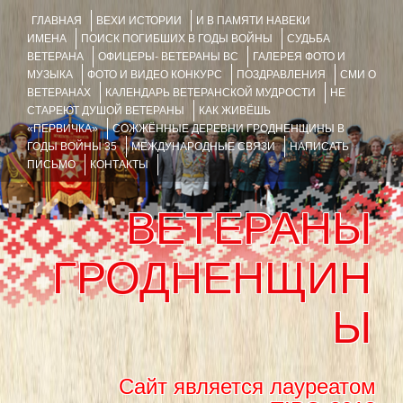
ГЛАВНАЯ
ВЕХИ ИСТОРИИ
И В ПАМЯТИ НАВЕКИ
ИМЕНА
ПОИСК ПОГИБШИХ В ГОДЫ ВОЙНЫ
СУДЬБА
ВЕТЕРАНА
ОФИЦЕРЫ- ВЕТЕРАНЫ ВС
ГАЛЕРЕЯ ФОТО И
МУЗЫКА
ФОТО И ВИДЕО КОНКУРС
ПОЗДРАВЛЕНИЯ
СМИ О
ВЕТЕРАНАХ
КАЛЕНДАРЬ ВЕТЕРАНСКОЙ МУДРОСТИ
НЕ
СТАРЕЮТ ДУШОЙ ВЕТЕРАНЫ
КАК ЖИВЁШЬ
«ПЕРВИЧКА»
СОЖЖЁННЫЕ ДЕРЕВНИ ГРОДНЕНЩИНЫ В
ГОДЫ ВОЙНЫ 35
МЕЖДУНАРОДНЫЕ СВЯЗИ
НАПИСАТЬ
ПИСЬМО
КОНТАКТЫ
ВЕТЕРАНЫ
ГРОДНЕНЩИН
Ы
Сайт является лауреатом