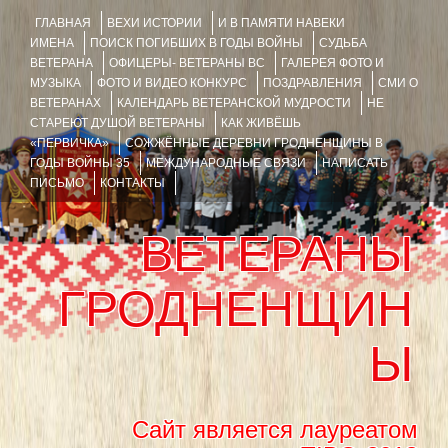
ГЛАВНАЯ
ВЕХИ ИСТОРИИ
И В ПАМЯТИ НАВЕКИ
ИМЕНА
ПОИСК ПОГИБШИХ В ГОДЫ ВОЙНЫ
СУДЬБА
ВЕТЕРАНА
ОФИЦЕРЫ- ВЕТЕРАНЫ ВС
ГАЛЕРЕЯ ФОТО И
МУЗЫКА
ФОТО И ВИДЕО КОНКУРС
ПОЗДРАВЛЕНИЯ
СМИ О
ВЕТЕРАНАХ
КАЛЕНДАРЬ ВЕТЕРАНСКОЙ МУДРОСТИ
НЕ
СТАРЕЮТ ДУШОЙ ВЕТЕРАНЫ
КАК ЖИВЁШЬ
«ПЕРВИЧКА»
СОЖЖЁННЫЕ ДЕРЕВНИ ГРОДНЕНЩИНЫ В
ГОДЫ ВОЙНЫ 35
МЕЖДУНАРОДНЫЕ СВЯЗИ
НАПИСАТЬ
ПИСЬМО
КОНТАКТЫ
ВЕТЕРАНЫ
ГРОДНЕНЩИН
Ы
Сайт является лауреатом