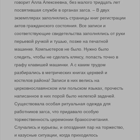
говорит Алла Алексеевна, без малого тридцать лет
посвятившая службе в органах загса. – В двух
экземплярах заполнялись страницы книг регистрации
актов гражданского состояния. Все записи и
соответствующие свидетельства заполнялись от руки
перьевой ручкой и тушью, позже на печатной
машинке. Компьютеров не было. Нужно было
следить, чтобы не сделать кляксу, попасть точно в
графу клавишей машинки. А с каким трудом
разбирались в метрических книгах церквей и
костелов района! Записи в них велись на
церковнославянском или польском языках, прочесть
написанное в них порой было нелегкой задачей.
Существовала особая ритуальная одежда для
работников загса, что придавало особую
торжественность церемонии бракосочетания.
Случались и курьезы, и опоздания пар на торжество,
и казусные ситуации, когда приходилось