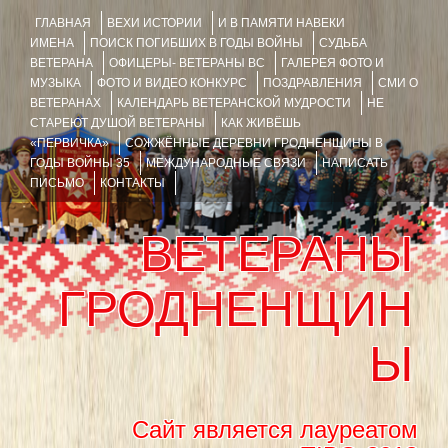
ГЛАВНАЯ
ВЕХИ ИСТОРИИ
И В ПАМЯТИ НАВЕКИ
ИМЕНА
ПОИСК ПОГИБШИХ В ГОДЫ ВОЙНЫ
СУДЬБА
ВЕТЕРАНА
ОФИЦЕРЫ- ВЕТЕРАНЫ ВС
ГАЛЕРЕЯ ФОТО И
МУЗЫКА
ФОТО И ВИДЕО КОНКУРС
ПОЗДРАВЛЕНИЯ
СМИ О
ВЕТЕРАНАХ
КАЛЕНДАРЬ ВЕТЕРАНСКОЙ МУДРОСТИ
НЕ
СТАРЕЮТ ДУШОЙ ВЕТЕРАНЫ
КАК ЖИВЁШЬ
«ПЕРВИЧКА»
СОЖЖЁННЫЕ ДЕРЕВНИ ГРОДНЕНЩИНЫ В
ГОДЫ ВОЙНЫ 35
МЕЖДУНАРОДНЫЕ СВЯЗИ
НАПИСАТЬ
ПИСЬМО
КОНТАКТЫ
ВЕТЕРАНЫ
ГРОДНЕНЩИН
Ы
Сайт является лауреатом