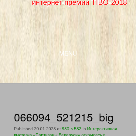
интернет-премии TIBO-2018
SKIP TO CONTENT
MENU
066094_521215_big
Published
20.01.2023
at
930 × 582
in
Интерактивная
выставка «Партизаны Беларуси» открылась в