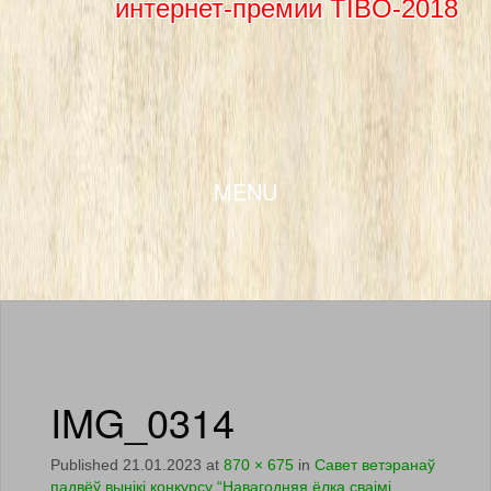
интернет-премии TIBO-2018
SKIP TO CONTENT
MENU
IMG_0314
Published
21.01.2023
at
870 × 675
in
Савет ветэранаў
падвёў вынікі конкурсу “Навагодняя ёлка сваімі