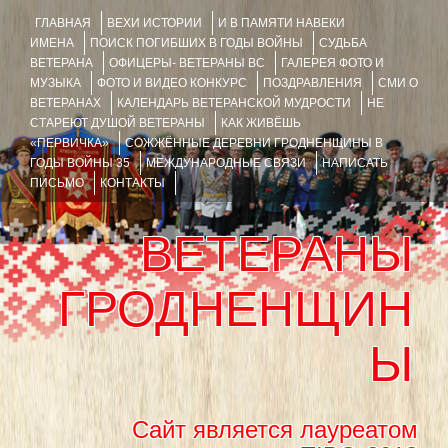
ГЛАВНАЯ
ВЕХИ ИСТОРИИ
И В ПАМЯТИ НАВЕКИ
ИМЕНА
ПОИСК ПОГИБШИХ В ГОДЫ ВОЙНЫ
СУДЬБА
ВЕТЕРАНА
ОФИЦЕРЫ- ВЕТЕРАНЫ ВС
ГАЛЕРЕЯ ФОТО И
МУЗЫКА
ФОТО И ВИДЕО КОНКУРС
ПОЗДРАВЛЕНИЯ
СМИ О
ВЕТЕРАНАХ
КАЛЕНДАРЬ ВЕТЕРАНСКОЙ МУДРОСТИ
НЕ
СТАРЕЮТ ДУШОЙ ВЕТЕРАНЫ
КАК ЖИВЁШЬ
«ПЕРВИЧКА»
СОЖЖЁННЫЕ ДЕРЕВНИ ГРОДНЕНЩИНЫ В
ГОДЫ ВОЙНЫ 35
МЕЖДУНАРОДНЫЕ СВЯЗИ
НАПИСАТЬ
ПИСЬМО
КОНТАКТЫ
ВЕТЕРАНЫ
ГРОДНЕНЩИН
Ы
Сайт является лауреатом