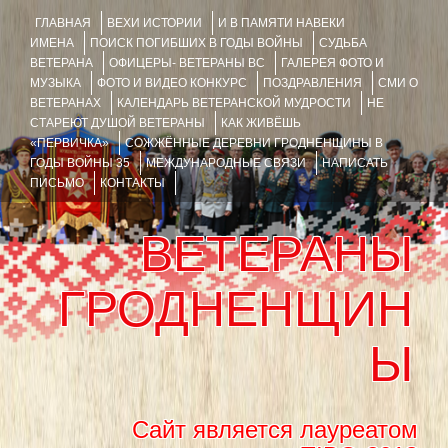
ГЛАВНАЯ
ВЕХИ ИСТОРИИ
И В ПАМЯТИ НАВЕКИ
ИМЕНА
ПОИСК ПОГИБШИХ В ГОДЫ ВОЙНЫ
СУДЬБА
ВЕТЕРАНА
ОФИЦЕРЫ- ВЕТЕРАНЫ ВС
ГАЛЕРЕЯ ФОТО И
МУЗЫКА
ФОТО И ВИДЕО КОНКУРС
ПОЗДРАВЛЕНИЯ
СМИ О
ВЕТЕРАНАХ
КАЛЕНДАРЬ ВЕТЕРАНСКОЙ МУДРОСТИ
НЕ
СТАРЕЮТ ДУШОЙ ВЕТЕРАНЫ
КАК ЖИВЁШЬ
«ПЕРВИЧКА»
СОЖЖЁННЫЕ ДЕРЕВНИ ГРОДНЕНЩИНЫ В
ГОДЫ ВОЙНЫ 35
МЕЖДУНАРОДНЫЕ СВЯЗИ
НАПИСАТЬ
ПИСЬМО
КОНТАКТЫ
ВЕТЕРАНЫ
ГРОДНЕНЩИН
Ы
Сайт является лауреатом