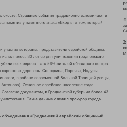
р
с
холокосте. Страшные события традиционно вспоминают в
ш памяти» у памятного знака «Вход в гетто», который
з
С
со
и участие ветераны, представители еврейской общины,
М
у исполнилось 80 лет со дня уничтожения гродненского
 убили всех евреев – это 56% жителей областного центра.
 и окрестных деревень: Сопоцкина, Поречья, Индуры,
 синагоги, в районе современной Большой Троицкой улицы,
а Антонова). Основное еврейское население тогда
 Согласно документам, в Гродненской губернии более 43
 уничтожения. Такие данные озвучил прокурор города
о объединения «Гродненский еврейский общинный