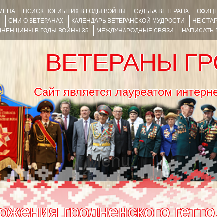
ИМЕНА
ПОИСК ПОГИБШИХ В ГОДЫ ВОЙНЫ
СУДЬБА ВЕТЕРАНА
ОФИЦЕ
Я
СМИ О ВЕТЕРАНАХ
КАЛЕНДАРЬ ВЕТЕРАНСКОЙ МУДРОСТИ
НЕ СТА
НЕНЩИНЫ В ГОДЫ ВОЙНЫ 35
МЕЖДУНАРОДНЫЕ СВЯЗИ
НАПИСАТЬ
ВЕТЕРАНЫ Г
Сайт является лауреатом ин
Menu
SKIP TO CONTENT
тожения гродненского гетт