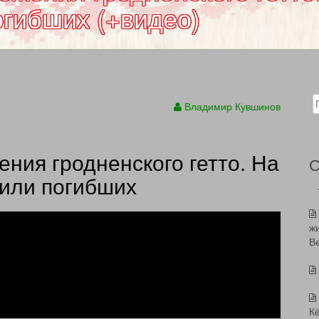
огибших (+видео)
Sear
Владимир Кувшинов
ения гродненского гетто. На
или погибших
ж
В
К