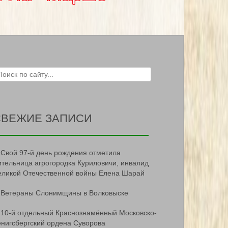
ch for:
СВЕЖИЕ ЗАПИСИ
Свой 97-й день рождения отметила
ительница агрогородка Куриловичи, инвалид
еликой Отечественной войны Елена Шарай
Ветераны Слонимщины в Волковыске
10-й отдельный Краснознамённый Московско-
ёнигсбергский ордена Суворова