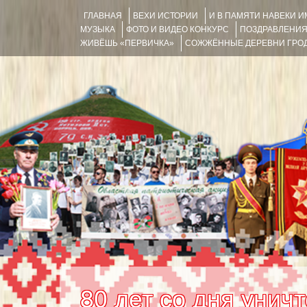
ГЛАВНАЯ
ВЕХИ ИСТОРИИ
И В ПАМЯТИ НАВЕКИ 
МУЗЫКА
ФОТО И ВИДЕО КОНКУРС
ПОЗДРАВЛЕНИ
ЖИВЁШЬ «ПЕРВИЧКА»
СОЖЖЁННЫЕ ДЕРЕВНИ ГРОД
80 лет со дня унич