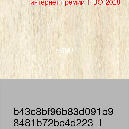
интернет-премии TIBO-2018
SKIP TO CONTENT
MENU
b43c8bf96b83d091b9
8481b72bc4d223_L