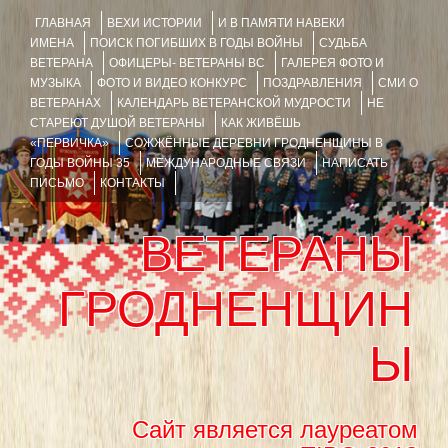
ГЛАВНАЯ
ВЕХИ ИСТОРИИ
И В ПАМЯТИ НАВЕКИ
ИМЕНА
ПОИСК ПОГИБШИХ В ГОДЫ ВОЙНЫ
СУДЬБА
ВЕТЕРАНА
ОФИЦЕРЫ- ВЕТЕРАНЫ ВС
ГАЛЕРЕЯ ФОТО И
МУЗЫКА
ФОТО И ВИДЕО КОНКУРС
ПОЗДРАВЛЕНИЯ
СМИ О
ВЕТЕРАНАХ
КАЛЕНДАРЬ ВЕТЕРАНСКОЙ МУДРОСТИ
НЕ
СТАРЕЮТ ДУШОЙ ВЕТЕРАНЫ
КАК ЖИВЁШЬ
«ПЕРВИЧКА»
СОЖЖЁННЫЕ ДЕРЕВНИ ГРОДНЕНЩИНЫ В
ГОДЫ ВОЙНЫ 35
МЕЖДУНАРОДНЫЕ СВЯЗИ
НАПИСАТЬ
ПИСЬМО
КОНТАКТЫ
ВЕТЕРАНЫ
ГРОДНЕНЩИН
Ы
Сайт является лауреатом