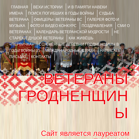
ГЛАВНАЯ
ВЕХИ ИСТОРИИ
И В ПАМЯТИ НАВЕКИ
ИМЕНА
ПОИСК ПОГИБШИХ В ГОДЫ ВОЙНЫ
СУДЬБА
ВЕТЕРАНА
ОФИЦЕРЫ- ВЕТЕРАНЫ ВС
ГАЛЕРЕЯ ФОТО И
МУЗЫКА
ФОТО И ВИДЕО КОНКУРС
ПОЗДРАВЛЕНИЯ
СМИ О
ВЕТЕРАНАХ
КАЛЕНДАРЬ ВЕТЕРАНСКОЙ МУДРОСТИ
НЕ
СТАРЕЮТ ДУШОЙ ВЕТЕРАНЫ
КАК ЖИВЁШЬ
«ПЕРВИЧКА»
СОЖЖЁННЫЕ ДЕРЕВНИ ГРОДНЕНЩИНЫ В
ГОДЫ ВОЙНЫ 35
МЕЖДУНАРОДНЫЕ СВЯЗИ
НАПИСАТЬ
ПИСЬМО
КОНТАКТЫ
ВЕТЕРАНЫ
ГРОДНЕНЩИН
Ы
Сайт является лауреатом